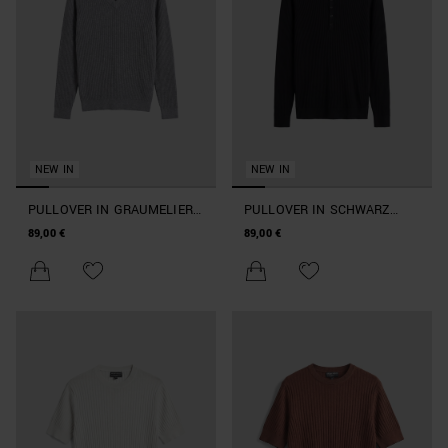
NEW IN
NEW IN
PULLOVER IN GRAUMELIERT
PULLOVER IN SCHWARZ
V-AUSSCHNITT SLIM FIT AUS
RUNDHALS SLIM FIT MIT
89,00 €
89,00 €
SUPERWEICHER
KNÖPFEN AUS
WOLLMISCHUNG
SUPERWEICHER
WOLLMISCHUNG