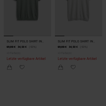
SLIM FIT POLO SHIRT IN
SLIM FIT POLO SHIRT IN
SUPER SOFT VISCOSE
SUPER SOFT VISCOSE
69,00 €
34,50 €
(-50%)
69,00 €
34,50 €
(-50%)
BLEND
BLEND
+
3
Farbe(n)
+
3
Farbe(n)
Letzte verfügbare Artikel
Letzte verfügbare Artikel