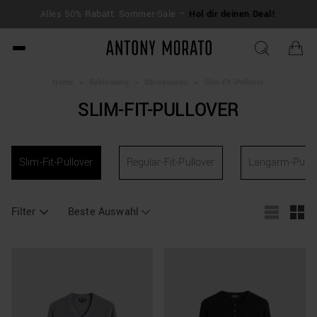
KOS
Alles 50% Rabatt: Sommer-Sale –
Hol dir deinen Deal!
Antony Morato - Official O
Home
>
Bekleidung
>
Strickwaren
>
Slim-Fit-Pullover
SLIM-FIT-PULLOVER
Slim-Fit-Pullover
Regular-Fit-Pullover
Langarm-Pullo
Filter
Beste Auswahl