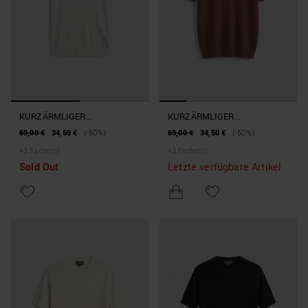
KURZÄRMLIGER
KURZÄRMLIGER
RUNDHALSPULLOVER SLIM
RUNDHALSPULLOVER SLIM
69,00 €
34,50 €
(-50%)
69,00 €
34,50 €
(-50%)
FIT AUS WEICHEM LEINEN-
FIT AUS WEICHEM LEINEN-
+
3
Farbe(n)
+
3
Farbe(n)
VISKOSE-MISCHGEWEBE
VISKOSE-MISCHGEWEBE
Sold Out
Letzte verfügbare Artikel