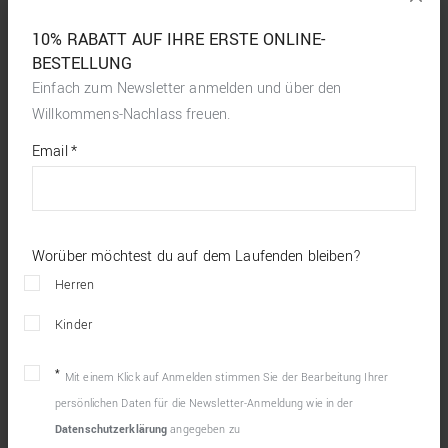
10% RABATT AUF IHRE ERSTE ONLINE-
BESTELLUNG
Einfach zum Newsletter anmelden und über den
Willkommens-Nachlass freuen.
*
required
Email
*
fields
Worüber möchtest du auf dem Laufenden bleiben?
Herren
Kinder
Mit einem Klick auf Anmelden stimmen Sie der Bearbeitung Ihrer
persönlichen Daten für die Newsletter-Anmeldung wie in der
Datenschutzerklärung
angegeben zu