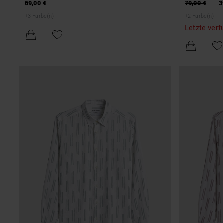
MISCHGEWEBE
VISCOSE BL
69,00 €
79,00 €
3
+
3
Farbe(n)
+
2
Farbe(n)
Letzte verf