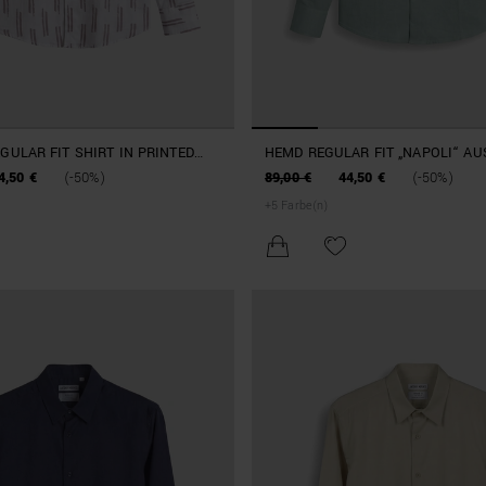
GULAR FIT SHIRT IN PRINTED
HEMD REGULAR FIT „NAPOLI“ AUS
D
LYOCELL-MISCHGEWEBE MIT WEI
4,50 €
(-50%)
89,00 €
44,50 €
(-50%)
+
5
Farbe(n)