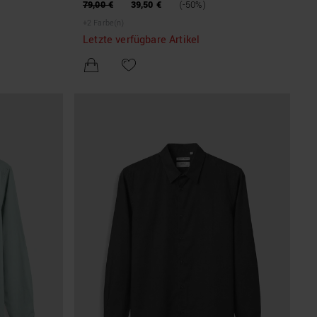
CH PRINT
VISCOSE BLEND WITH SOFT TOUCH PRINT
79,00 €
39,50 €
(-50%)
+
2
Farbe(n)
Letzte verfügbare Artikel