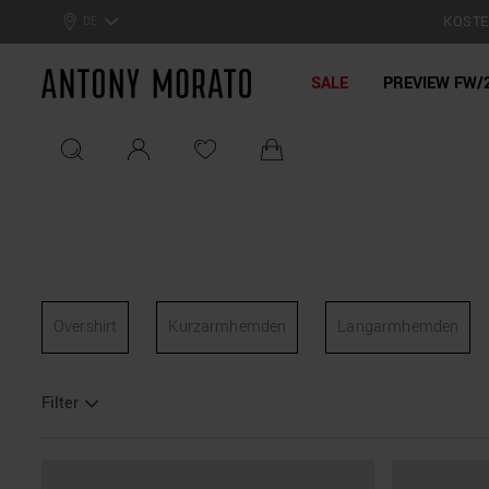
tt: Sommer-Sale –
Hol dir deinen Deal!
KOSTEN
DE
Antony Morato - Official On
SALE
PREVIEW FW/
Overshirt
Kurzarmhemden
Langarmhemden
Filter