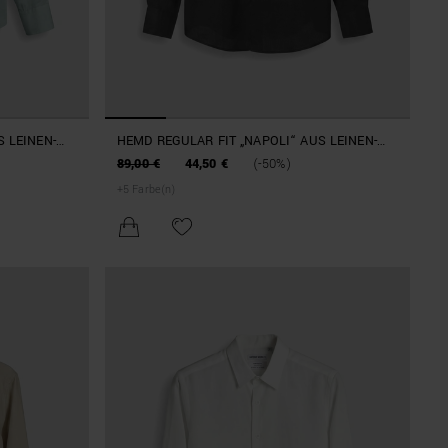
 LEINEN-
HEMD REGULAR FIT „NAPOLI“ AUS LEINEN-
CHER NOTE
LYOCELL-MISCHGEWEBE MIT WEICHER NOTE
89,00 €
44,50 €
(-50%)
+
5
Farbe(n)