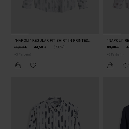
"NAPOLI" REGULAR FIT SHIRT IN PRINTED
"NAPOLI" RE
LINEN BLEND
LINEN BLEN
89,00 €
44,50 €
(-50%)
89,00 €
4
+
3
Farbe(n)
+
3
Farbe(n)