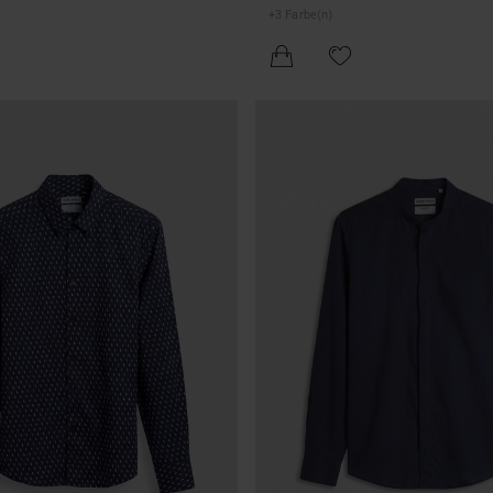
TTE
LOGO-PLAKETTE
+
3
Farbe(n)