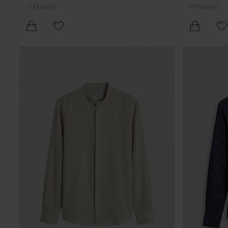
LOGO-PLAKE
+
3
Farbe(n)
+
3
Farbe(n)