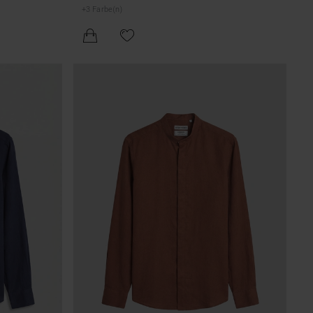
LOGO-PLAKETTE
+
3
Farbe(n)