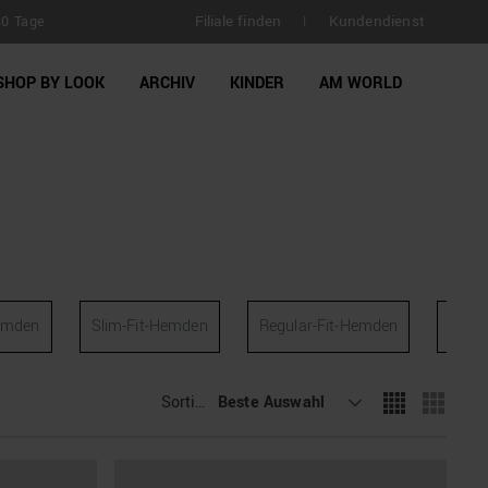
Filiale finden
Kundendienst
30 Tage
|
SHOP BY LOOK
ARCHIV
KINDER
AM WORLD
emden
Slim-Fit-Hemden
Regular-Fit-Hemden
Over
Sortieren
Beste Auswahl
: