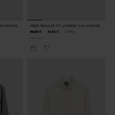
US VISKOSE
HEMD REGULAR FIT „LONDON“ AUS VISKOSE
MIT WEICHER NOTE
89,00 €
44,50 €
(-50%)
+
4
Farbe(n)