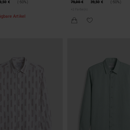
END WITH SOFT TOUCH PRINT
VISCOSE BLEND WITH SOFT TOU
9,50 €
(-50%)
79,00 €
39,50 €
(-50%)
+
2
Farbe(n)
ügbare Artikel