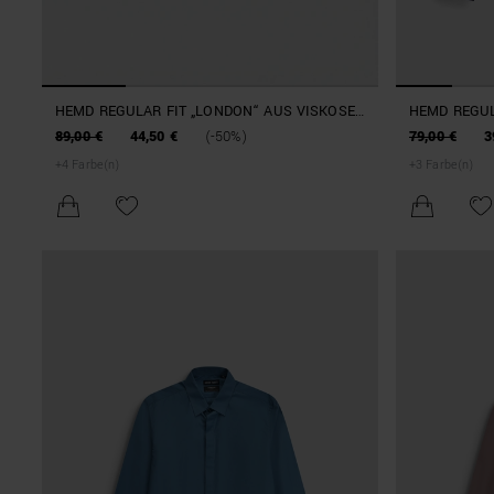
HEMD REGULAR FIT „LONDON“ AUS VISKOSE
HEMD REGUL
MIT WEICHER NOTE
BEDRUCKTE
89,00 €
44,50 €
(-50%)
79,00 €
3
LOGO-PLAKE
+
4
Farbe(n)
+
3
Farbe(n)