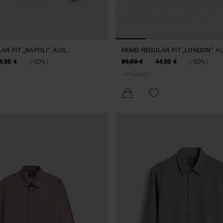
AR FIT „NAPOLI“ AUS
HEMD REGULAR FIT „LONDON“ A
M BAUMWOLL-MISCHGEWEBE MIT
MIT WEICHER NOTE
9,50 €
(-50%)
89,00 €
44,50 €
(-50%)
TTE
+
4
Farbe(n)