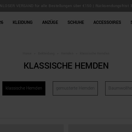
LOSER VERSAND für alle Bestellungen über €150 | Rücksendungsfrist 
line Shop
26
KLEIDUNG
ANZÜGE
SCHUHE
ACCESSOIRES
Home
>
Bekleidung
>
Hemden
>
klassische Hemden
KLASSISCHE HEMDEN
klassische Hemden
gemusterte Hemden
Baumwollh