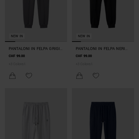
NEW IN
NEW IN
PANTALONI IN FELPA GRIGI
PANTALONI IN FELPA NERI
CARROT FIT IN INTERLOCK
CARROT FIT IN INTERLOCK
CHF 99.00
CHF 99.00
DI COTONE CON LOGO SU
DI COTONE CON LOGO SU
+
3
Colore/i
+
3
Colore/i
PLACCA METALLICA
PLACCA METALLICA