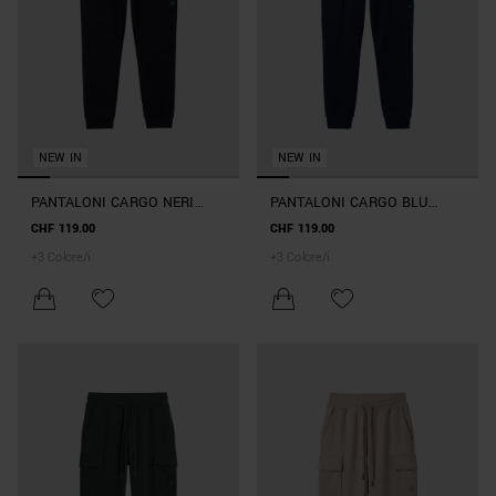
NEW IN
NEW IN
PANTALONI CARGO NERI
PANTALONI CARGO BLU
REGULAR FIT IN INTERLOCK
MARINE REGULAR FIT IN
CHF 119.00
CHF 119.00
CON PLACCA METALLICA
INTERLOCK CON PLACCA
+
3
Colore/i
+
3
Colore/i
SULLA TASCA
METALLICA SULLA TASCA