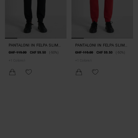
PANTALONI IN FELPA SLIM
PANTALONI IN FELPA SLIM
FIT IN MISTO COTONE CON
FIT IN MISTO COTONE CON
CHF 119.00
CHF 59.50
(-50%)
CHF 119.00
CHF 59.50
(-50%)
TASCHE ZIP
TASCHE ZIP
+
1
Colore/i
+
1
Colore/i