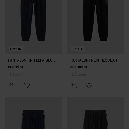
NEW IN
NEW IN
PANTALONI IN FELPA BLU
PANTALONI NERI REGULAR
MARINE CARROT FIT IN
FIT CON NASTRO LATERALE
CHF 99.00
CHF 109.00
INTERLOCK DI COTONE CON
E PATCH IN GOMMA SOTTO
+
3
Colore/i
+
2
Colore/i
LOGO SU PLACCA
LA TASCA FRONTALE
METALLICA