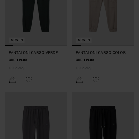
NEW IN
NEW IN
PANTALONI CARGO VERDE
PANTALONI CARGO COLOR
FORESTA REGULAR FIT IN
MASTICE REGULAR FIT IN
CHF 119.00
CHF 119.00
INTERLOCK CON PLACCA
INTERLOCK CON PLACCA
+
3
Colore/i
+
3
Colore/i
METALLICA SULLA TASCA
METALLICA SULLA TASCA