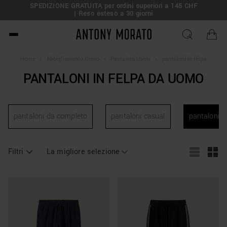
SPEDIZIONE GRATUITA per ordini superiori a 145 CHF
| Reso esteso a 30 giorni
Antony Morato - Official O
Home
>
Abbigliamento Uomo
>
Pantaloni Uomo
>
pantaloni in felpa
PANTALONI IN FELPA DA UOMO
pantaloni da completo
pantaloni casual
pantaloni in
Filtri
La migliore selezione