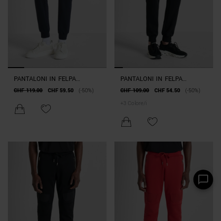
PANTALONI IN FELPA
PANTALONI IN FELPA
REGULAR FIT CON ELASTICI
REGULAR FIT IN MISTO
CHF 119.00
CHF 59.50
(-50%)
CHF 109.00
CHF 54.50
(-50%)
ALLE CAVIGLIE
COTONE INTERLOCK CON
+
3
Colore/i
PATCH LOGATA