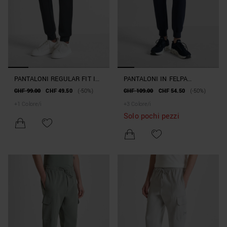
PANTALONI REGULAR FIT IN
PANTALONI IN FELPA
MISTO COTONE INTERLOCK
REGULAR FIT IN MISTO
CHF 99.00
CHF 49.50
(-50%)
CHF 109.00
CHF 54.50
(-50%)
CON ELASTICO
COTONE INTERLOCK CON
+
1
Colore/i
+
3
Colore/i
PATCH LOGATA
Solo pochi pezzi