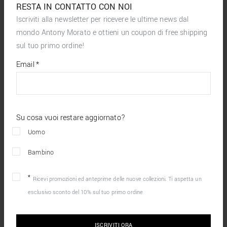
RESTA IN CONTATTO CON NOI
Iscriviti alla newsletter per ricevere le ultime news dal
mondo Antony Morato e ottieni un coupon di free shipping
sul tuo primo ordine!
*
required
Email
*
fields
Su cosa vuoi restare aggiornato?
Uomo
Bambino
Ricevi promozioni ed anteprime delle nuove collezioni. Ti aspetta un
esclusivo sconto del 10% sul tuo primo ordine
ISCRIVITI ORA