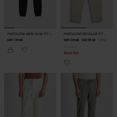
PANTALONI NERI SLIM FIT IN
PANTALONI REGULAR FIT
INTERLOCK CON COSTINE
"CODY" IN TWILL DI COTONE
CHF 119.00
CHF 119.00
CHF 59.50
(-50%)
SULLE GAMBE E PLACCA
ELASTICIZZATO
+
3
Colore/i
METALLICA SULLA TASCA
Sold Out
POSTERIORE