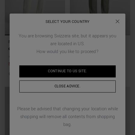
SELECT YOUR COUNTRY
You are browsing
Svizzera
site, but it appears you
PANTALONI REGULAR FIT
PANTALONI REGULAR FIT
are located in
US
.
"CODY" IN TWILL DI COTONE
"CODY" IN TWILL DI COTONE
CHF 119.00
CHF 59.50
(-50%)
CHF 119.00
CHF 59.50
(-50%)
How would you like to proceed?
ELASTICIZZATO
ELASTICIZZATO
+
3
Colore/i
+
3
Colore/i
Sold Out
Sold Out
CONTINUE TO
US
SITE.
CLOSE ADVICE.
Please be advised that changing your location while
shopping will remove all contents from shopping
bag.