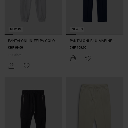
NEW IN
NEW IN
PANTALONI IN FELPA COLOR
PANTALONI BLU MARINE
PIETRA CARROT FIT IN
REGULAR FIT IN INTERLOCK
CHF 99.00
CHF 109.00
INTERLOCK DI COTONE CON
CON PLACCA SUL PASSANTE
+
3
Colore/i
LOGO SU PLACCA
E PROFILI SULLE GAMBE
METALLICA