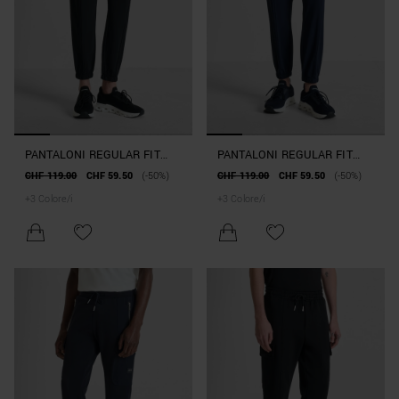
PANTALONI REGULAR FIT
PANTALONI REGULAR FIT
"NATE" IN TESSUTO
"NATE" IN TESSUTO
CHF 119.00
CHF 59.50
(-50%)
CHF 119.00
CHF 59.50
(-50%)
TECNICO
TECNICO
+
3
Colore/i
+
3
Colore/i