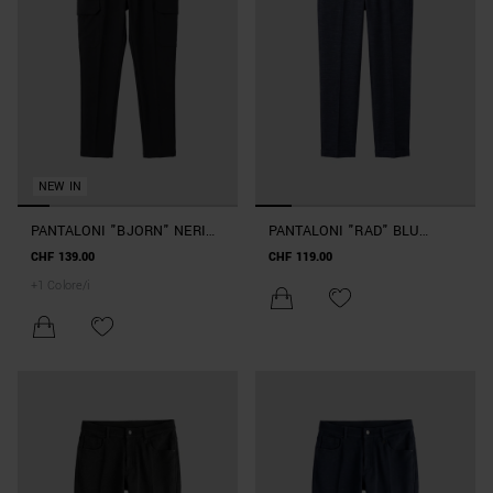
NEW IN
PANTALONI "BJORN" NERI
PANTALONI "RAD" BLU
SKINNY FIT IN TESSUTO BI-
MARINE SLIM FIT ALLA
CHF 139.00
CHF 119.00
STRETCH CON PLACCA
CAVIGLIA IN MAGLIA
+
1
Colore/i
METALLICA
STRETCH DI VISCOSA