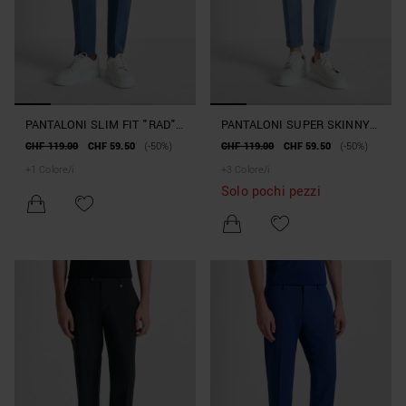
PANTALONI SLIM FIT "RAD"
PANTALONI SUPER SKINNY
IN TESSUTO TECNICO
FIT "ASHE" IN MISTO
CHF 119.00
CHF 59.50
(-50%)
CHF 119.00
CHF 59.50
(-50%)
VISCOSA ELASTICIZZATA
+
1
Colore/i
+
3
Colore/i
Solo pochi pezzi