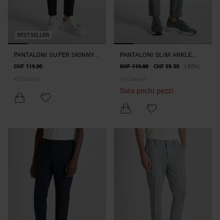
BESTSELLER
PANTALONI SUPER SKINNY
PANTALONI SLIM ANKLE
FIT "ASHE" IN MISTO
LENGHT FIT "RAD" IN
CHF 119.00
CHF 119.00
CHF 59.50
(-50%)
VISCOSA ELASTICIZZATA
TESSUTO TECNICO BI-
+
3
Colore/i
+
3
Colore/i
STRETCH
Solo pochi pezzi