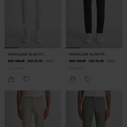
PANTALONI SLIM FIT
PANTALONI SLIM FIT
"SALEM" IN COTONE
"MARK" IN MISTO TWILL DI
CHF 109.00
CHF 54.50
(-50%)
CHF 109.00
CHF 54.50
(-50%)
ELASTICO CON PLACCHETTA
COTONE ELASTICIZZATO
+
2
Colore/i
+
3
Colore/i
LOGATA