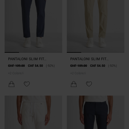
PANTALONI SLIM FIT
PANTALONI SLIM FIT
"SALEM" IN COTONE
"SALEM" IN COTONE
CHF 109.00
CHF 54.50
(-50%)
CHF 109.00
CHF 54.50
(-50%)
ELASTICO CON PLACCHETTA
ELASTICO CON PLACCHETTA
+
2
Colore/i
+
2
Colore/i
LOGATA
LOGATA