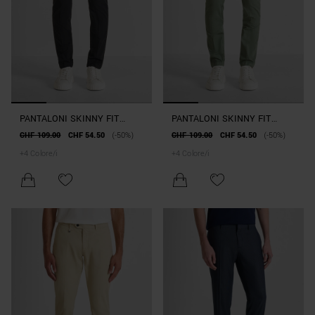
PANTALONI SKINNY FIT
PANTALONI SKINNY FIT
"BRYAN" IN MISTO COTONE
"BRYAN" IN MISTO COTONE
CHF 109.00
CHF 54.50
(-50%)
CHF 109.00
CHF 54.50
(-50%)
DYE CON MICRO PATTERN
DYE CON MICRO PATTERN
+
4
Colore/i
+
4
Colore/i