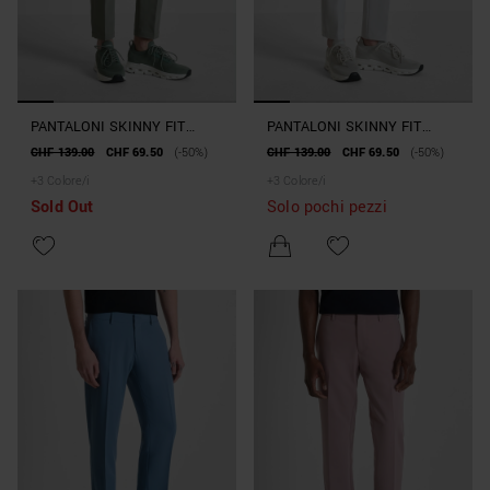
PANTALONI SKINNY FIT
PANTALONI SKINNY FIT
"BJORN" IN TESSUTO MISTO
"BJORN" IN TESSUTO MISTO
CHF 139.00
CHF 69.50
(-50%)
CHF 139.00
CHF 69.50
(-50%)
COTONE ELASTICO
COTONE ELASTICO
+
3
Colore/i
+
3
Colore/i
Sold Out
Solo pochi pezzi