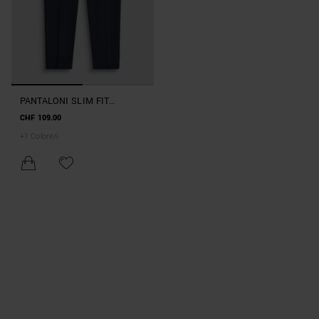
PANTALONI SLIM FIT
“BONNIE” IN MISTO
CHF 109.00
VISCOSA ELASTICO
+
1
Colore/i