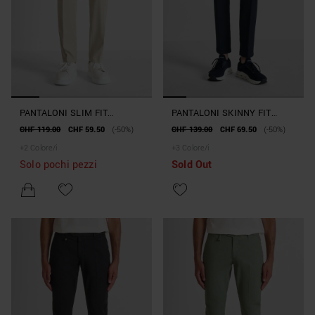
PANTALONI SLIM FIT
PANTALONI SKINNY FIT
"BONNIE" IN MISTO
"BJORN" IN TESSUTO MISTO
CHF 119.00
CHF 59.50
(-50%)
CHF 139.00
CHF 69.50
(-50%)
VISCOSA SLUB STRETCH
COTONE ELASTICO
+
2
Colore/i
+
3
Colore/i
Solo pochi pezzi
Sold Out