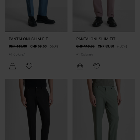
PANTALONI SLIM FIT
PANTALONI SLIM FIT
"BONNIE" IN MISTO
"BONNIE" IN MISTO
CHF 119.00
CHF 59.50
(-50%)
CHF 119.00
CHF 59.50
(-50%)
VISCOSA ELASTICIZZATA
VISCOSA ELASTICIZZATA
+
1
Colore/i
+
1
Colore/i