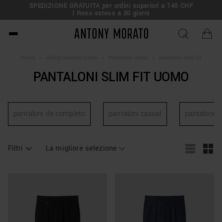
SPEDIZIONE GRATUITA per ordini superiori a 145 CHF
| Reso esteso a 30 giorni
Antony Morato - Official O
Home
>
Abbigliamento Uomo
>
Pantaloni Uomo
>
pantaloni slim fit
PANTALONI SLIM FIT UOMO
pantaloni da completo
pantaloni casual
pantaloni in
Filtri
La migliore selezione