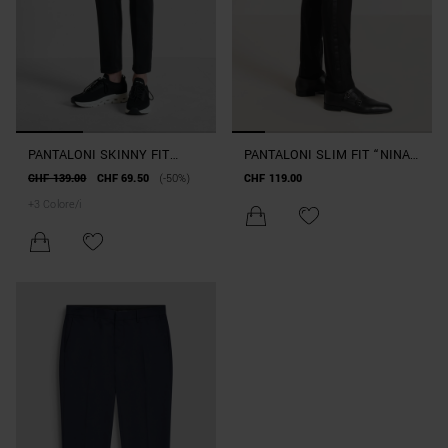
PANTALONI SKINNY FIT
PANTALONI SLIM FIT “NINA”
"BJORN" IN TESSUTO MISTO
IN MISTO VISCOSA
CHF 139.00
CHF 69.50
(-50%)
CHF 119.00
COTONE ELASTICO
ELASTICO CON DETTAGLI IN
+
3
Colore/i
SATIN