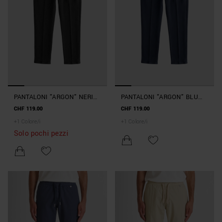
PANTALONI "ARGON" NERI
PANTALONI "ARGON" BLU
SLIM FIT ALLA CAVIGLIA
MARINE SLIM FIT ALLA
CHF 119.00
CHF 119.00
CAVIGLIA
+
1
Colore/i
+
1
Colore/i
Solo pochi pezzi