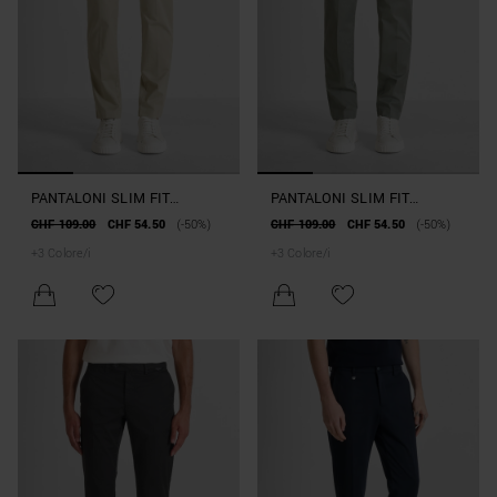
PANTALONI SLIM FIT
PANTALONI SLIM FIT
"MARK" IN MISTO TWILL DI
"MARK" IN MISTO TWILL DI
CHF 109.00
CHF 54.50
(-50%)
CHF 109.00
CHF 54.50
(-50%)
COTONE ELASTICIZZATO
COTONE ELASTICIZZATO
+
3
Colore/i
+
3
Colore/i