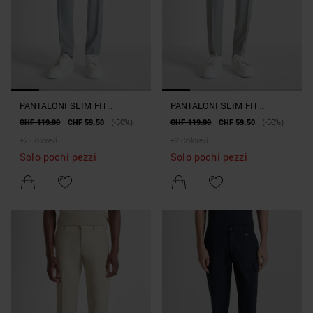
PANTALONI SLIM FIT
PANTALONI SLIM FIT
"BONNIE" IN MISTO
"BONNIE" IN MISTO
CHF 119.00
CHF 59.50
(-50%)
CHF 119.00
CHF 59.50
(-50%)
VISCOSA SLUB STRETCH
VISCOSA SLUB STRETCH
+
2
Colore/i
+
2
Colore/i
Solo pochi pezzi
Solo pochi pezzi