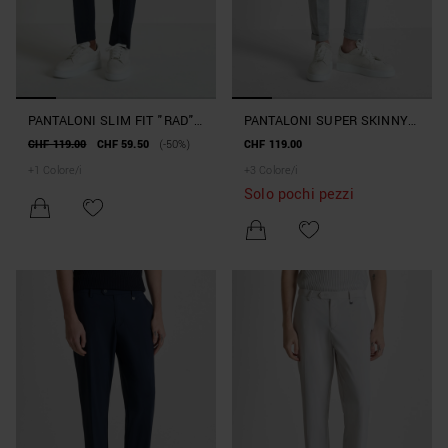
PANTALONI SLIM FIT "RAD"
PANTALONI SUPER SKINNY
IN TESSUTO TECNICO
FIT "ASHE" IN MISTO
CHF 119.00
CHF 59.50
(-50%)
CHF 119.00
VISCOSA ELASTICIZZATA
+
1
Colore/i
+
3
Colore/i
Solo pochi pezzi