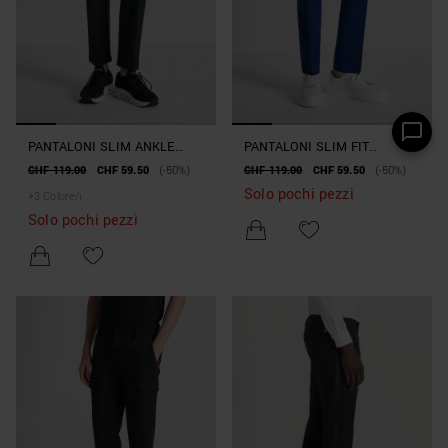
PANTALONI SLIM ANKLE
PANTALONI SLIM FIT
LENGHT FIT "RAD" IN
"BONNIE" IN MISTO
CHF 119.00
CHF 59.50
(-50%)
CHF 119.00
CHF 59.50
(-50%)
TESSUTO TECNICO BI-
VISCOSA STRETCH E MICRO
Solo pochi pezzi
+
3
Colore/i
STRETCH
PATTERN
Solo pochi pezzi