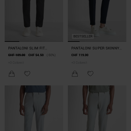
BESTSELLER
PANTALONI SLIM FIT
PANTALONI SUPER SKINNY
"MARK" IN MISTO TWILL DI
FIT "ASHE" IN MISTO
CHF 109.00
CHF 54.50
(-50%)
CHF 119.00
COTONE ELASTICIZZATO
VISCOSA ELASTICIZZATA
+
3
Colore/i
+
3
Colore/i