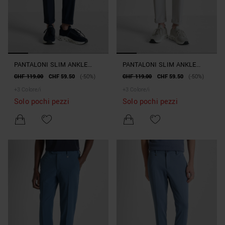
PANTALONI SLIM ANKLE
PANTALONI SLIM ANKLE
LENGHT FIT "RAD" IN
LENGHT FIT "RAD" IN
CHF 119.00
CHF 59.50
(-50%)
CHF 119.00
CHF 59.50
(-50%)
TESSUTO TECNICO BI-
TESSUTO TECNICO BI-
+
3
Colore/i
+
3
Colore/i
STRETCH
STRETCH
Solo pochi pezzi
Solo pochi pezzi