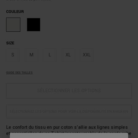
COULEUR
SIZE
S
M
L
XL
XXL
GUIDE DES TAILLES
SÉLECTIONNER LES OPTIONS
SÉLECTIONNEZ LES OPTIONS POUR VOIR LA DISPONIBILITÉ EN MAGASIN
Le confort du tissu en pur coton s’allie aux lignes simples
et essentielles de ce T-shirt incontournable de la garde-robe