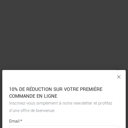
10% DE RÉDUCTION SUR VOTRE PREMIÈRE
COMMANDE EN LIGNE
Inscrivez-vous simplement à notre newsletter et profitez
d’une offre de bienvenue.
*
required
Email
*
fields