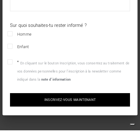
Sur quoi souhaites-tu rester informé ?
Homme
Enfant
En cliquant sur le bouton Inscription, vous consentez au traitement de
vos données personnelles pour l’inscription à la newsletter comme
indiqué dans la
note d’information
INSCRIVEZ-VOUS MAINTENANT