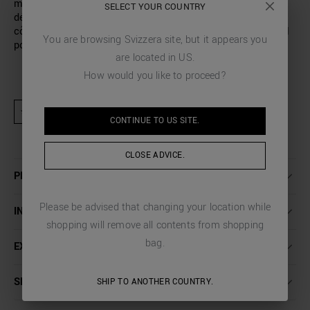
masculine. Antony Morato signe un t-shirt avec une coupe
SELECT YOUR COUNTRY
décontractée et un petit monogramme caoutchouté sur le
côté cœur, la touche finale qui complète un vêtement idéal
You are browsing
Svizzera
site, but it appears you
pour vos looks quotidiens.
are located in
US
.
How would you like to proceed?
★ Produit exclu des activités promotionnelles et codes de réduction
CONTINUE TO
US
SITE.
CLOSE ADVICE.
PLUS DE DÉTAILS
Please be advised that changing your location while
INSTRUCTIONS DE LAVAGE
shopping will remove all contents from shopping
bag.
EXPÉDITION ET RETOURS
SERVICE CLIENT
SHIP TO ANOTHER COUNTRY.