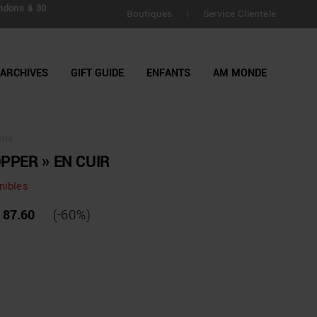
ndons à 30
Boutiques
Service Clientèle
|
ARCHIVES
GIFT GUIDE
ENFANTS
AM MONDE
016
PPER » EN CUIR
nibles
 87.60
(-60%)