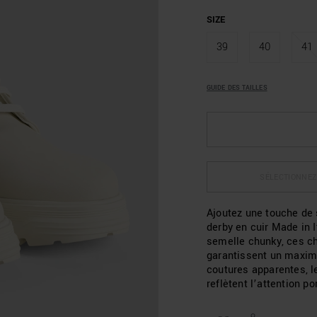
SIZE
39
40
41
GUIDE DES TAILLES
SÉLECTIONNEZ
Ajoutez une touche de 
derby en cuir Made in 
semelle chunky, ces c
garantissent un maximu
coutures apparentes, l
reflètent l’attention p