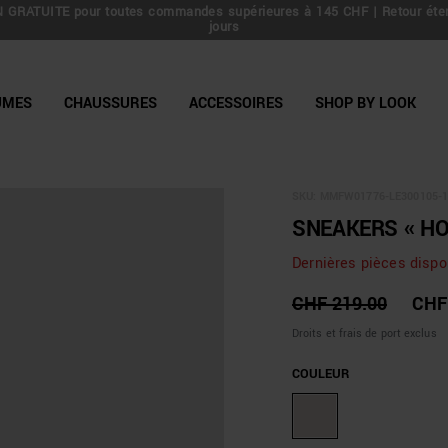
 GRATUITE pour toutes commandes supérieures à 145 CHF | Retour éte
line Shop
jours
UMES
CHAUSSURES
ACCESSOIRES
SHOP BY LOOK
SKU:
MMFW01776-LE300105-1
SNEAKERS « HO
Dernières pièces dispo
CHF 219.00
CHF
Droits et frais de port exclus
COULEUR