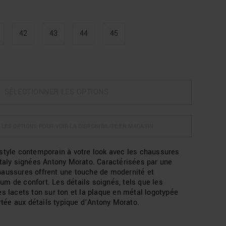
42
43
44
45
SÉLECTIONNER LES OPTIONS
 LES OPTIONS POUR VOIR LA DISPONIBILITÉ EN MAGASIN
style contemporain à votre look avec les chaussures
Italy signées Antony Morato. Caractérisées par une
haussures offrent une touche de modernité et
m de confort. Les détails soignés, tels que les
es lacets ton sur ton et la plaque en métal logotypée
ortée aux détails typique d’Antony Morato.