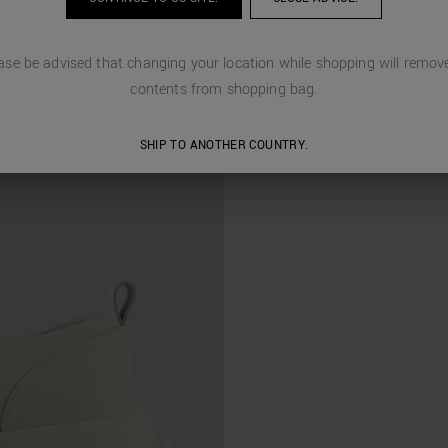
ase be advised that changing your location while shopping will remove
contents from shopping bag.
SHIP TO ANOTHER COUNTRY.