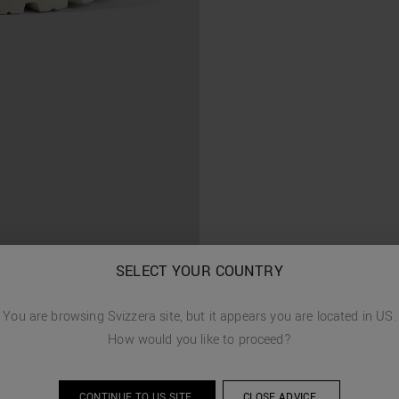
SELECT YOUR COUNTRY
You are browsing
Svizzera
site, but it appears you are located in
US
.
How would you like to proceed?
CONTINUE TO
US
SITE.
CLOSE ADVICE.