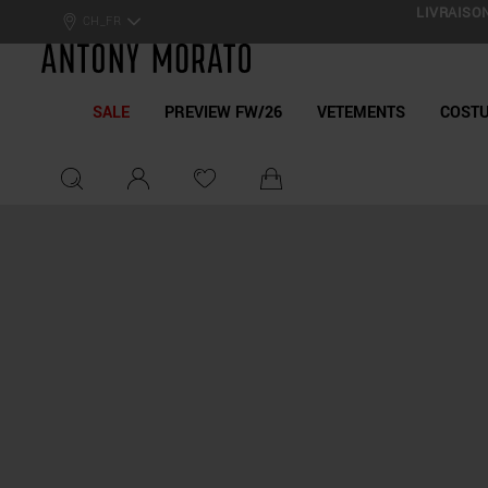
LIVRAISON
Antony Morato - Official On
CH_FR
SALE
PREVIEW FW/26
VETEMENTS
COST