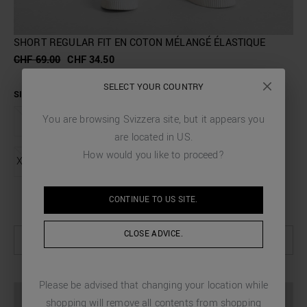
SHORT REGULAR FIT EN COTON MÉLANGÉ ÉLASTIQUE
CHF 69.00
CHF 34.50
SELECT YOUR COUNTRY
SIZE
You are browsing
Svizzera
site, but it appears you
XS
S
M
L
XL
XXL
are located in
US
.
How would you like to proceed?
XXXL
CONTINUE TO
US
SITE.
GUIDE DES TAILLES
CLOSE ADVICE.
SÉLECTIONNER LES OPTIONS
Please be advised that changing your location while
shopping will remove all contents from shopping