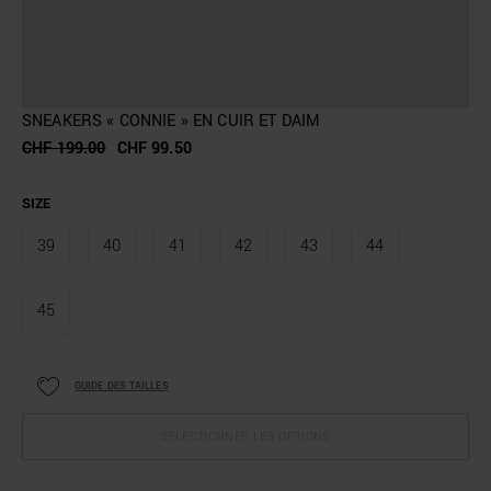
SNEAKERS « CONNIE » EN CUIR ET DAIM
CHF 199.00
CHF 99.50
SIZE
39
40
41
42
43
44
45
GUIDE DES TAILLES
SÉLECTIONNER LES OPTIONS