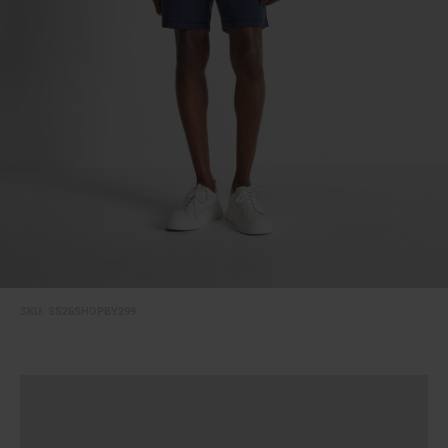
SKU:
SS26SHOPBY299