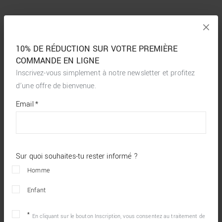
10% DE RÉDUCTION SUR VOTRE PREMIÈRE
COMMANDE EN LIGNE
Inscrivez-vous simplement à notre newsletter et profitez
d’une offre de bienvenue.
*
required
Email
*
fields
Sur quoi souhaites-tu rester informé ?
Homme
Enfant
En cliquant sur le bouton Inscription, vous consentez au traitement de