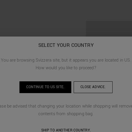
SELECT YOUR COUNTRY
You are browsing
Svizzera
site, but it appears you are located in
US
.
How would you like to proceed?
CONTINUE TO
US
SITE.
CLOSE ADVICE.
ase be advised that changing your location while shopping will remove
contents from shopping bag.
SHIP TO ANOTHER COUNTRY.