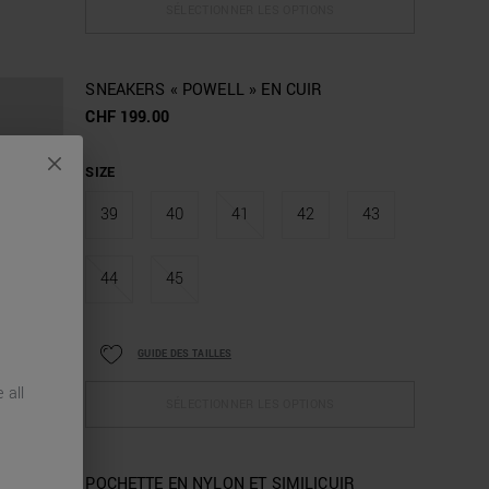
SÉLECTIONNER LES OPTIONS
SNEAKERS « POWELL » EN CUIR
CHF 199.00
SIZE
39
40
41
42
43
44
45
GUIDE DES TAILLES
 all
SÉLECTIONNER LES OPTIONS
POCHETTE EN NYLON ET SIMILICUIR