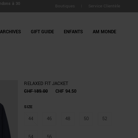
ndons à 30
Boutiques
Service Clientèle
|
ARCHIVES
GIFT GUIDE
ENFANTS
AM MONDE
RELAXED FIT JACKET
CHF 189.00
CHF 94.50
SIZE
44
46
48
50
52
54
56