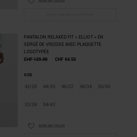
GUIDE DES TAILLES
SÉLECTIONNER LES OPTIONS
PANTALON RELAXED FIT « ELLIOT » EN
SERGÉ DE VISCOSE AVEC PLAQUETTE
LOGOTYPÉE
CHF 129.00
CHF 64.50
SIZE
42/28
44/30
46/32
48/34
50/36
52/38
54/40
GUIDE DES TAILLES