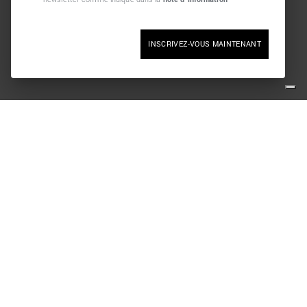
INSCRIVEZ-VOUS MAINTENANT
s
SOCIAL
cookies
PAIEMENT SÉCURISÉ
nfidentialité
rat