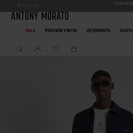
LIVRAISON
Antony Morato - Official On
CH_FR
SALE
PREVIEW FW/26
VETEMENTS
COST