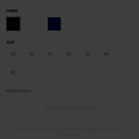
FARBE
SIZE
39
40
41
42
43
44
45
GRÖSSENTABELLE
WÄHLEN SIE OPTIONEN
WÄHLEN SIE OPTIONEN AUS, UM DIE VERFÜGBARKEIT IM GESCHÄFT
ANZUZEIGEN