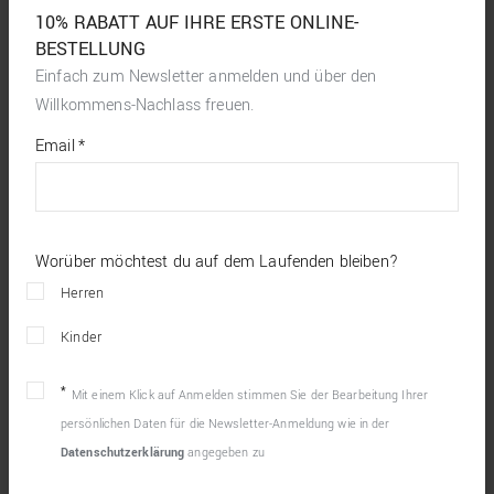
10% RABATT AUF IHRE ERSTE ONLINE-
BESTELLUNG
Einfach zum Newsletter anmelden und über den
Willkommens-Nachlass freuen.
*
required
Email
*
fields
Worüber möchtest du auf dem Laufenden bleiben?
Herren
Kinder
Mit einem Klick auf Anmelden stimmen Sie der Bearbeitung Ihrer
persönlichen Daten für die Newsletter-Anmeldung wie in der
Datenschutzerklärung
angegeben zu