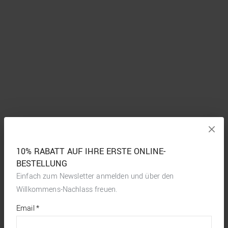
10% RABATT AUF IHRE ERSTE ONLINE-
BESTELLUNG
Einfach zum Newsletter anmelden und über den
Willkommens-Nachlass freuen.
*
required
Email
*
fields