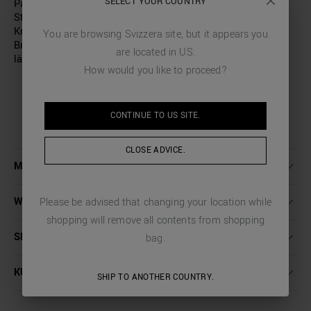
SELECT YOUR COUNTRY
Passform. Das Kleidungsstück von Antony Morato hat ein
Streifenmuster und einen klassischen Kragen mit zwei
Knöpfen. Kleines gesticktes Antony-Morato-Logo auf der
You are browsing
Svizzera
site, but it appears you
Brust. Perfekt zu kombinieren mit einer Jeans oder einer
are located in
US
.
lässigen Hose.
How would you like to proceed?
CONTINUE TO
US
SITE.
CLOSE ADVICE.
MEHR INFORMATIONEN
WASCHANLEITUNG
Please be advised that changing your location while
shopping will remove all contents from shopping
SENDUNGEN UND RÜCKSENDUNGEN
bag.
KUNDENDIENST
SHIP TO ANOTHER COUNTRY.