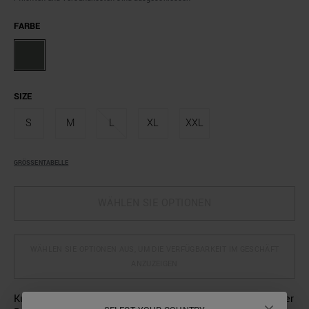
FARBE
SIZE
S
M
L
XL
XXL
GRÖSSENTABELLE
WÄHLEN SIE OPTIONEN
WÄHLEN SIE OPTIONEN AUS, UM DIE VERFÜGBARKEIT IM GESCHÄFT
ANZUZEIGEN
Kurzärmeliges Poloshirt aus weicher Baumwolle mit legerer