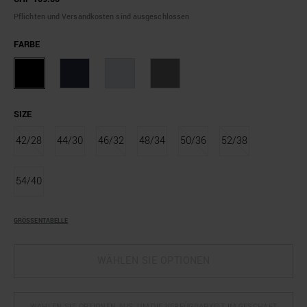
Pflichten und Versandkosten sind ausgeschlossen
FARBE
SIZE
42/28
44/30
46/32
48/34
50/36
52/38
54/40
GRÖSSENTABELLE
WÄHLEN SIE OPTIONEN
WÄHLEN SIE OPTIONEN AUS, UM DIE VERFÜGBARKEIT IM GESCHÄFT