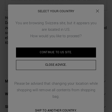
ANZUZEIGEN
SELECT YOUR COUNTRY
Hose mit normaler Passform aus Viskose-Mischgewebe.
Das Modell hat zwei Eingriffstaschen an den Hüften und
You are browsing
Svizzera
site, but it appears you
zwei Leistentaschen auf der Rückseite. Die klassischen und
are located in
US
.
schlichten Linien verbinden sich mit dem Komfort des
How would you like to proceed?
elastischen Bunds mit Tunnelzug. Ein lässiges
Kleidungsstück, das Ihr tägliches Outfit stilvoll abrundet.
CONTINUE TO
US
SITE.
CLOSE ADVICE.
MEHR INFORMATIONEN
Please be advised that changing your location while
shopping will remove all contents from shopping
WASCHANLEITUNG
bag.
SENDUNGEN UND RÜCKSENDUNGEN
SHIP TO ANOTHER COUNTRY.