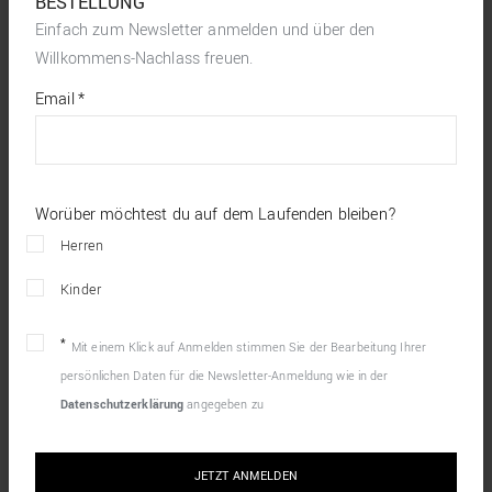
BESTELLUNG
Einfach zum Newsletter anmelden und über den
Willkommens-Nachlass freuen.
*
required
Email
*
fields
Worüber möchtest du auf dem Laufenden bleiben?
Herren
Kinder
Mit einem Klick auf Anmelden stimmen Sie der Bearbeitung Ihrer
persönlichen Daten für die Newsletter-Anmeldung wie in der
Datenschutzerklärung
angegeben zu
JETZT ANMELDEN