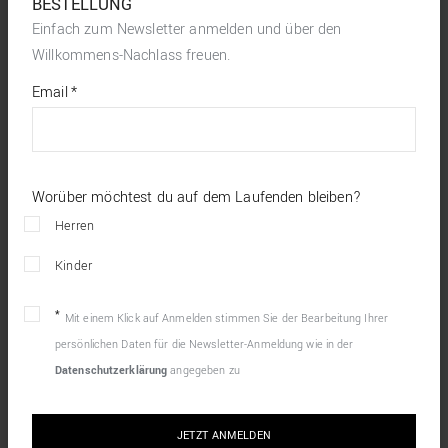
BESTELLUNG
Einfach zum Newsletter anmelden und über den
Willkommens-Nachlass freuen.
*
required
Email
*
fields
Worüber möchtest du auf dem Laufenden bleiben?
Herren
Kinder
Mit einem Klick auf Anmelden stimmen Sie der Bearbeitung Ihrer
persönlichen Daten für die Newsletter-Anmeldung wie in der
Datenschutzerklärung
angegeben zu
JETZT ANMELDEN