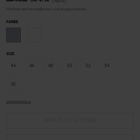
CHF 119.00
CHF 47.60
(-60%)
Pflichten und Versandkosten sind ausgeschlossen
FARBE
SIZE
44
46
48
50
52
54
56
GRÖSSENTABELLE
WÄHLEN SIE OPTIONEN