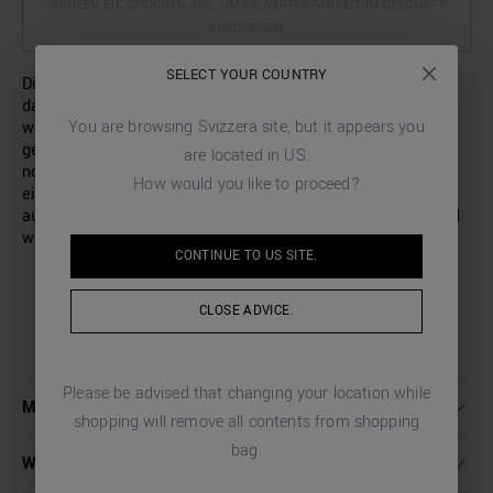
WÄHLEN SIE OPTIONEN AUS, UM DIE VERFÜGBARKEIT IM GESCHÄFT
ANZUZEIGEN
SELECT YOUR COUNTRY
Dieses elegante und essenzielle Hemd von Antony Morato
darf in Ihrer Garderobe nicht fehlen. Es ist aus einem
You are browsing
Svizzera
site, but it appears you
weichen, einfarbigen Baumwollpopeline-Mischgewebe
gefertigt, das sich kühl und trocken anfühlt. Es hat eine
are located in
US
.
normale Passform, einen Kragen mit kurzen Spitzen und
How would you like to proceed?
eine verdeckte Knopfleiste. Die aufgenähte Logo-Plakette
aus Metall auf der Rückseite sorgt für eine leuchtende und
wiedererkennbare Note des Modells.
CONTINUE TO
US
SITE.
CLOSE ADVICE.
Please be advised that changing your location while
MEHR INFORMATIONEN
shopping will remove all contents from shopping
bag.
WASCHANLEITUNG