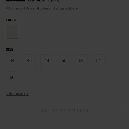
CHF 109.00
CHF 54.50
(-50%)
Pflichten und Versandkosten sind ausgeschlossen
FARBE
SIZE
44
46
48
50
52
54
56
GRÖSSENTABELLE
WÄHLEN SIE OPTIONEN