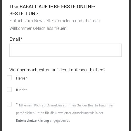
10% RABATT AUF IHRE ERSTE ONLINE-
BESTELLUNG
Einfach zum Newsletter anmelden und über den
Willkommens-Nachlass freuen.
*
required
Email
*
fields
Worüber möchtest du auf dem Laufenden bleiben?
Herren
Kinder
Mit einem Klick auf Anmelden stimmen Sie der Bearbeitung Ihrer
persönlichen Daten für die Newsletter-Anmeldung wie in der
Datenschutzerklärung
angegeben zu