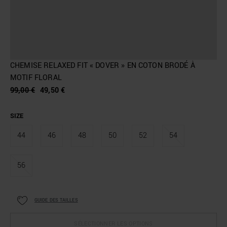
CHEMISE RELAXED FIT « DOVER » EN COTON BRODÉ À
MOTIF FLORAL
99,00 €
49,50 €
SIZE
44
46
48
50
52
54
56
GUIDE DES TAILLES
SÉLECTIONNER LES OPTIONS