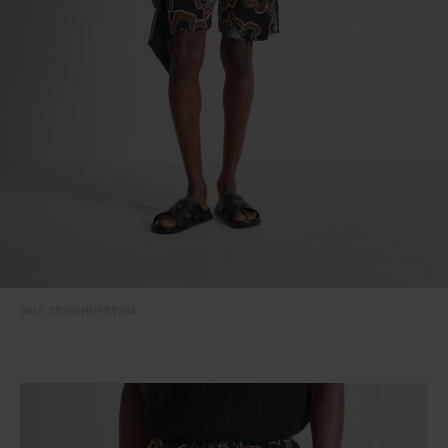
SKU:
SS26SHOPBY264