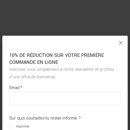
10% DE RÉDUCTION SUR VOTRE PREMIÈRE
COMMANDE EN LIGNE
Inscrivez-vous simplement à notre newsletter et profitez
d’une offre de bienvenue.
*
required
Email
*
fields
Sur quoi souhaites-tu rester informé ?
Homme