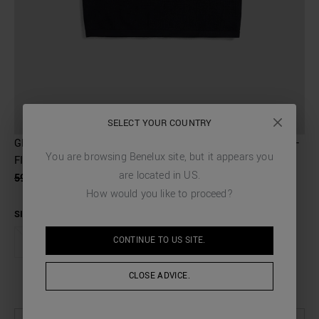
SELECT YOUR COUNTRY
GILET REGULAR FIT EN VISCOSE MÉLANGÉE AU FIL ULTRA-
You are browsing
Benelux
site, but it appears you
FIN
are located in
US
.
59,00 €
29,50 €
How would you like to proceed?
SIZE
CONTINUE TO
US
SITE.
XS
S
M
L
XL
XXL
CLOSE ADVICE.
GUIDE DES TAILLES