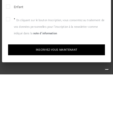
Enfant
En cliquant sur le bouton Inscription, vous consentez au traitement de
vos données personnelles pour l’inscription à la newsletter comme
indiqué dans la
note d’information
INSCRIVEZ-VOUS MAINTENANT
10% DE RÉDUCTION SUR VOTRE PREMIÈRE
COMMANDE EN LIGNE
Inscrivez-vous simplement à notre newsletter et profitez