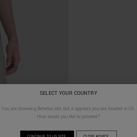
SELECT YOUR COUNTRY
You are browsing
Benelux
site, but it appears you are located in
US
.
How would you like to proceed?
CONTINUE TO
US
SITE.
CLOSE ADVICE.