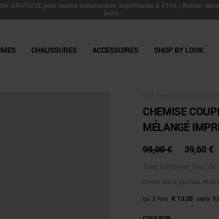
N GRATUITE pour toutes commandes supérieures à €150 | Retour éten
line Shop
jours
UMES
CHAUSSURES
ACCESSOIRES
SHOP BY LOOK
SKU:
MMSS00171-FA430634-6
CHEMISE COUPE
MÉLANGÉ IMPR
99,00 €
39,60 €
Taxe comprise, frais de
Dernier prix le plus bas:
49,50 
€ 13.20
COULEUR