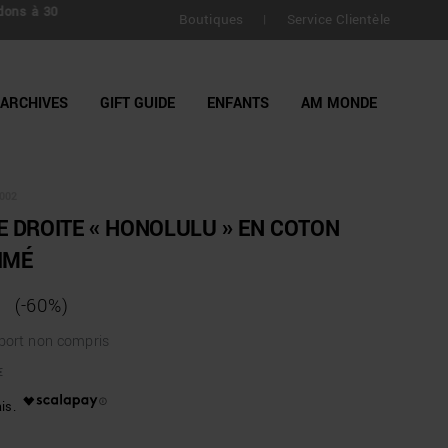
dons à 30
Boutiques
Service Clientèle
|
ARCHIVES
GIFT GUIDE
ENFANTS
AM MONDE
002
 DROITE « HONOLULU » EN COTON
IMÉ
(-60%)
 port non compris
€