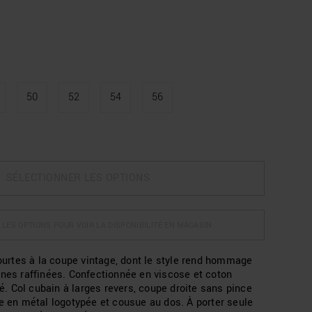
50
52
54
56
SÉLECTIONNER LES OPTIONS
 LES OPTIONS POUR VOIR LA DISPONIBILITÉ EN MAGASIN
rtes à la coupe vintage, dont le style rend hommage
nnes raffinées. Confectionnée en viscose et coton
 Col cubain à larges revers, coupe droite sans pince
te en métal logotypée et cousue au dos. À porter seule