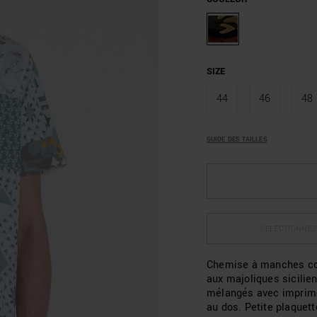
SIZE
44
46
48
GUIDE DES TAILLES
SÉLECTIONNEZ
Chemise à manches cou
aux majoliques sicilie
mélangés avec imprimé.
au dos. Petite plaquet