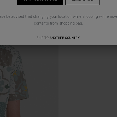
ase be advised that changing your location while shopping will remove
contents from shopping bag.
SHIP TO ANOTHER COUNTRY.