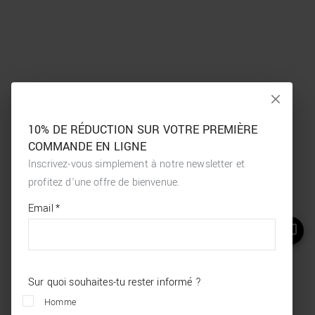
10% DE RÉDUCTION SUR VOTRE PREMIÈRE
COMMANDE EN LIGNE
Inscrivez-vous simplement à notre newsletter et
profitez d’une offre de bienvenue.
*
required
Email
*
fields
Sur quoi souhaites-tu rester informé ?
Homme