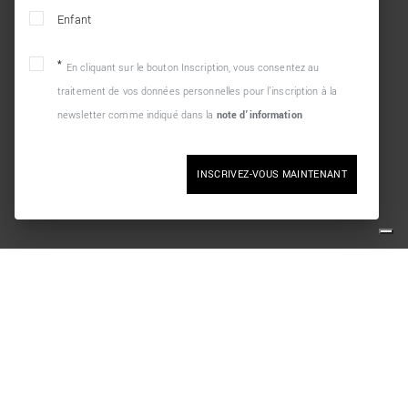
Enfant
En cliquant sur le bouton Inscription, vous consentez au
traitement de vos données personnelles pour l’inscription à la
newsletter comme indiqué dans la
note d’information
INSCRIVEZ-VOUS MAINTENANT
s
SOCIAL
cookies
PAIEMENT SÉCURISÉ
nfidentialité