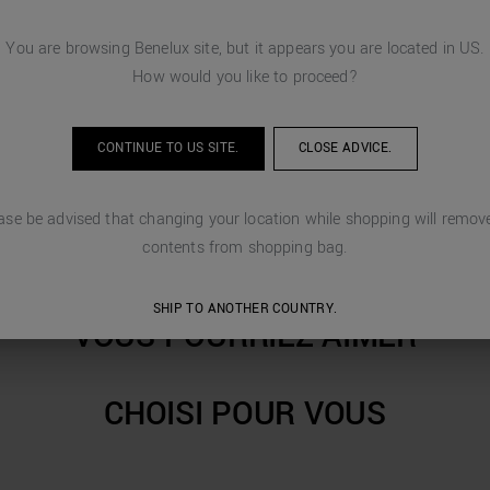
PLUS DE DÉTAILS
You are browsing
Benelux
site, but it appears you are located in
US
.
How would you like to proceed?
INSTRUCTIONS DE LAV
CONTINUE TO
US
SITE.
CLOSE ADVICE.
EXPÉDITION ET RETOU
SERVICE CLIENT
ase be advised that changing your location while shopping will remove
contents from shopping bag.
SHIP TO ANOTHER COUNTRY.
VOUS POURRIEZ AIMER
CHOISI POUR VOUS