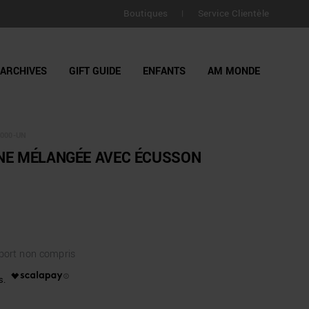
LIVRAISON GRATUITE pour toutes commandes supérieure
Boutiques
Service Clientèle
|
jours
ARCHIVES
GIFT GUIDE
ENFANTS
AM MONDE
000-UN
INE MÉLANGÉE AVEC ÉCUSSON
 port non compris