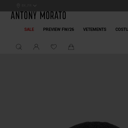
Antony Morato - Official On
BX_FR
SALE
PREVIEW FW/26
VETEMENTS
COST