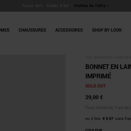
line Shop
Tout à -50% : Soldes d'été –
Profitez de l'offre !
UMES
CHAUSSURES
ACCESSOIRES
SHOP BY LOOK
SKU:
MMHA00343-YA400138-9
BONNET EN LA
IMPRIMÉ
SOLD OUT
29,00 €
Taxe comprise, frais de
€ 9.67
COULEUR