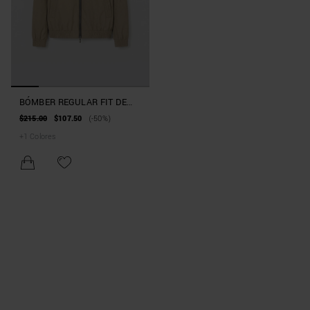
BÓMBER REGULAR FIT DE
TEJIDO TÉCNICO CON
$215.00
$107.50
(-50%)
ECOPADDING SORONA AURA
+
1
Colores