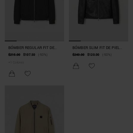
BÓMBER REGULAR FIT DE
BÓMBER SLIM FIT DE PIEL
TEJIDO TÉCNICO CON
SINTÉTICA EARLY
$215.00
$107.50
(-50%)
$240.00
$120.00
(-50%)
ECOPADDING SORONA AURA
COLLECTION
+
1
Colores