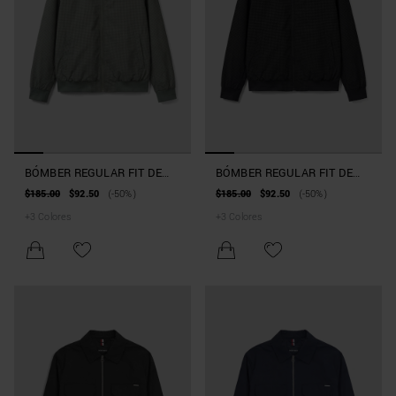
BÓMBER REGULAR FIT DE
BÓMBER REGULAR FIT DE
TEJIDO TÉCNICO CON
TEJIDO TÉCNICO CON
$185.00
$92.50
(-50%)
$185.00
$92.50
(-50%)
PARCHE
PARCHE
+
3
Colores
+
3
Colores