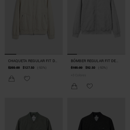
CHAQUETA REGULAR FIT DE
BÓMBER REGULAR FIT DE
PIEL SINTÉTICA DE ANTE
TEJIDO TÉCNICO CON
$255.00
$127.50
(-50%)
$185.00
$92.50
(-50%)
PARCHE
+
3
Colores