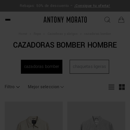
ENVÍO
Rebajas: 50% de descuento –
¡Consigue tu oferta!
270$
Antony Morato - Official O
Home
>
Ropa
>
Cazadoras y abrigos
>
cazadoras bomber
CAZADORAS BOMBER HOMBRE
cazadoras bomber
chaquetas ligeras
Filtro
Mejor seleccion