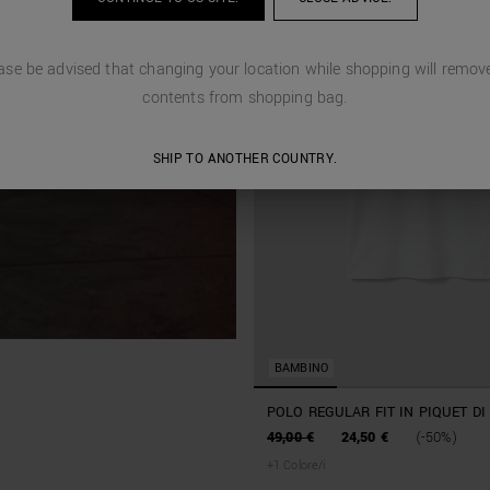
ase be advised that changing your location while shopping will remove
contents from shopping bag.
SHIP TO ANOTHER COUNTRY.
BAMBINO
POLO REGULAR FIT IN PIQUET D
49,00 €
24,50 €
(-50%)
+
1
Colore/i