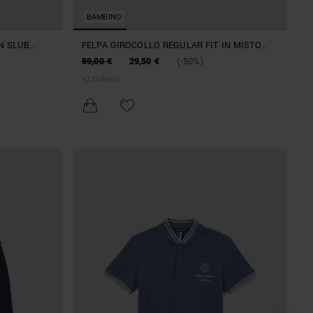
BAMBINO
IN SLUB
FELPA GIROCOLLO REGULAR FIT IN MISTO
COTONE INTERLOCK CON STAMPA
59,00 €
29,50 €
(-50%)
+
2
Colore/i