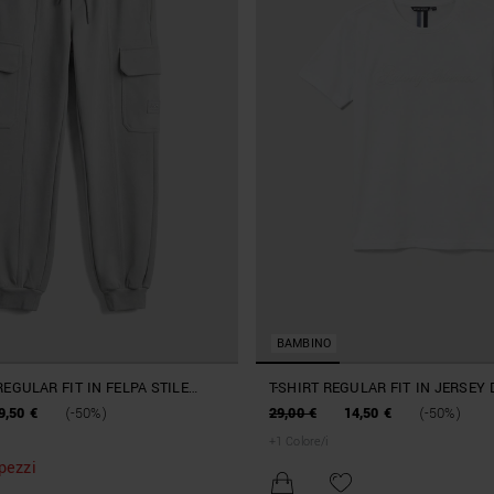
BAMBINO
EGULAR FIT IN FELPA STILE
T-SHIRT REGULAR FIT IN JERSEY
ELASTICO
STAMPA LOGO
9,50 €
(-50%)
29,00 €
14,50 €
(-50%)
+
1
Colore/i
pezzi