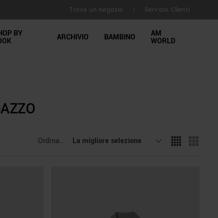
Trova un negozio
Servizio Clienti
o esteso a 30 giorni
|
HOP BY
AM
ARCHIVIO
BAMBINO
OOK
WORLD
GAZZO
Ordinamento
La migliore selezione
: