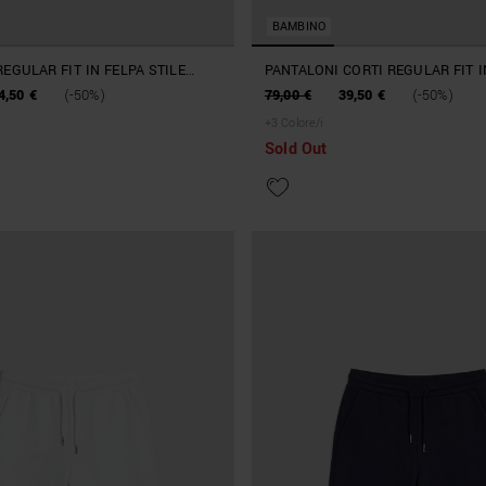
BAMBINO
EGULAR FIT IN FELPA STILE
PANTALONI CORTI REGULAR FIT 
HE ZIP
MISTO LINO E VISCOSA
4,50 €
(-50%)
79,00 €
39,50 €
(-50%)
+
3
Colore/i
Sold Out