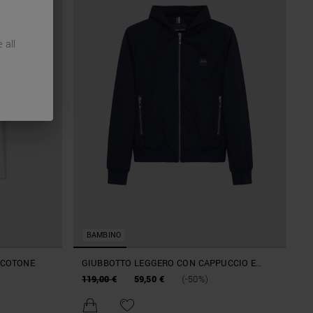
 all
BAMBINO
I COTONE
GIUBBOTTO LEGGERO CON CAPPUCCIO E
TASCHE ZIP
119,00 €
59,50 €
(-50%)