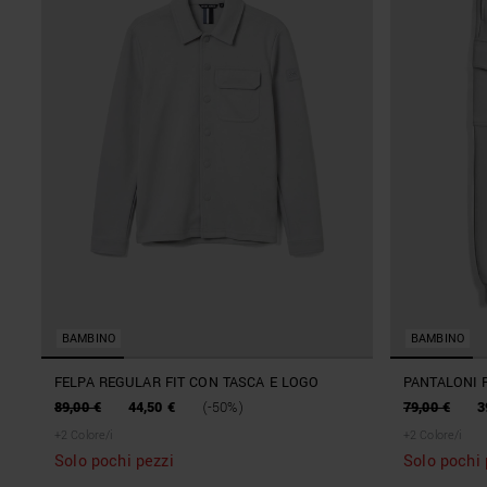
BAMBINO
BAMBINO
FELPA REGULAR FIT CON TASCA E LOGO
PANTALONI R
CARGO CON 
89,00 €
44,50 €
(-50%)
79,00 €
3
+
2
Colore/i
+
2
Colore/i
Solo pochi pezzi
Solo pochi 