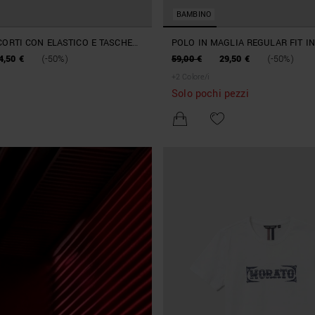
BAMBINO
CORTI CON ELASTICO E TASCHE
POLO IN MAGLIA REGULAR FIT I
COTONE SOFT
4,50 €
(-50%)
59,00 €
29,50 €
(-50%)
+
2
Colore/i
Solo pochi pezzi