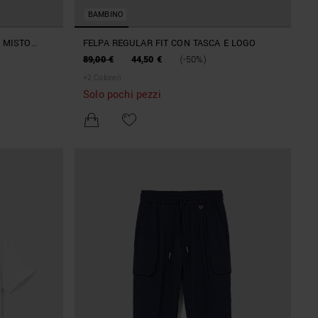
BAMBINO
N MISTO
FELPA REGULAR FIT CON TASCA E LOGO
89,00 €
44,50 €
(-50%)
+
2
Colore/i
Solo pochi pezzi