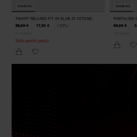
BAMBINO
BAMBINO
T-SHIRT RELAXED FIT IN SLUB DI COTONE
PANTALONI 
MONOCROMO
CON LOGO
35,00 €
17,50 €
(-50%)
69,00 €
3
+
1
Colore/i
+
2
Colore/i
Solo pochi pezzi