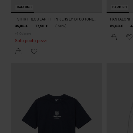
BAMBINO
BAMBINO
T-SHIRT REGULAR FIT IN JERSEY DI COTONE
PANTALONI R
STAMPA LOGO GOMMATO
CARGO TASC
35,00 €
17,50 €
(-50%)
89,00 €
4
+
1
Colore/i
Solo pochi pezzi