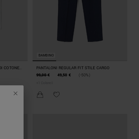
BAMBINO
 DI COTONE
PANTALONI REGULAR FIT STILE CARGO
99,00 €
49,50 €
(-50%)
+
1
Colore/i