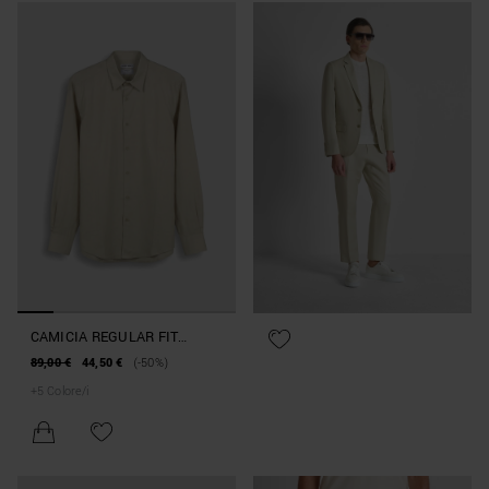
CAMICIA REGULAR FIT
"NAPOLI" IN MISTO LINO E
89,00 €
44,50 €
(-50%)
LYOCELL TOCCO MORBIDO
+
5
Colore/i