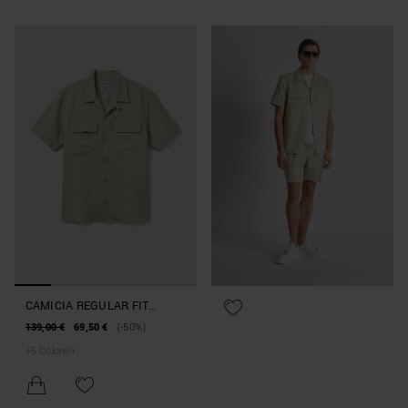
CAMICIA REGULAR FIT
"PANAMA" IN MISTO LINO
139,00 €
69,50 €
(-50%)
SLUB
+
5
Colore/i