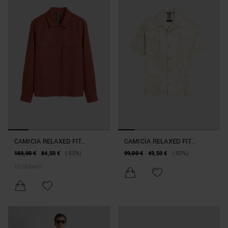
CAMICIA RELAXED FIT
CAMICIA RELAXED FIT
"BREMA" IN MISTO LINO E
"DOVER" IN MISTO COTONE
169,00 €
84,50 €
(-50%)
99,00 €
49,50 €
(-50%)
VISCOSA SLUB CON TASCHE
LAVORATO
+
2
Colore/i