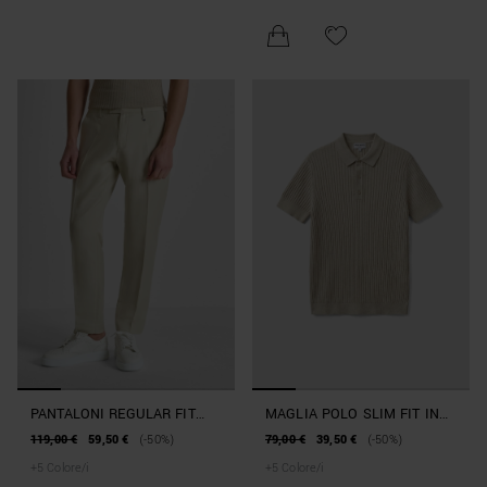
PANTALONI REGULAR FIT
MAGLIA POLO SLIM FIT IN
"JULIAN" IN MISTO LINO
MORBIDO MISTO LINO E
119,00 €
59,50 €
(-50%)
79,00 €
39,50 €
(-50%)
SLUB
VISCOSA
+
5
Colore/i
+
5
Colore/i