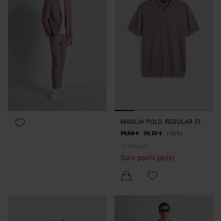
MAGLIA POLO REGULAR FIT
IN MISTO LINO FILATO SOFT
79,00 €
39,50 €
(-50%)
+
2
Colore/i
Solo pochi pezzi