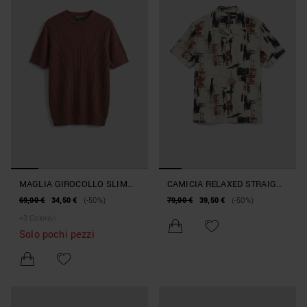
MAGLIA GIROCOLLO SLIM
CAMICIA RELAXED STRAIGHT
FIT MANICA CORTA IN
FIT "HONULULU" IN MISTO
69,00 €
34,50 €
(-50%)
79,00 €
39,50 €
(-50%)
MORBIDO MISTO LINO E
VISCOSA SLUB FANASIA
+
3
Colore/i
VISCOSA
ASTRATTA
Solo pochi pezzi