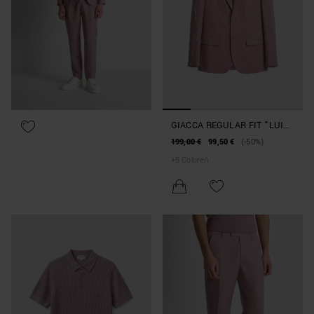
GIACCA REGULAR FIT "LUIS"
IN MISTO LINO E VISCOSA
199,00 €
99,50 €
(-50%)
+
5
Colore/i