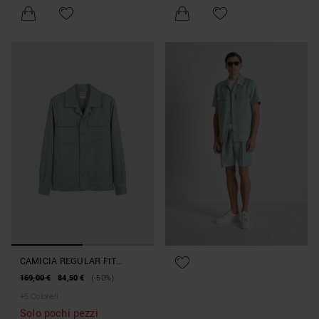
CAMICIA REGULAR FIT
"ANTIGUA" IN MISTO LINO E
169,00 €
84,50 €
(-50%)
VISCOSA SLUB
+
5
Colore/i
Solo pochi pezzi