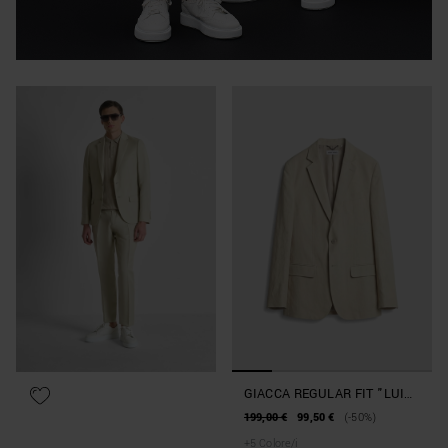
GIACCA REGULAR FIT "LUIS"
IN MISTO LINO E VISCOSA
199,00 €
99,50 €
(-50%)
+
5
Colore/i