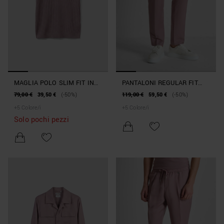
MAGLIA POLO SLIM FIT IN
PANTALONI REGULAR FIT
MORBIDO MISTO LINO E
"JULIAN" IN MISTO LINO
79,00 €
39,50 €
(-50%)
119,00 €
59,50 €
(-50%)
VISCOSA
SLUB
+
5
Colore/i
+
5
Colore/i
Solo pochi pezzi