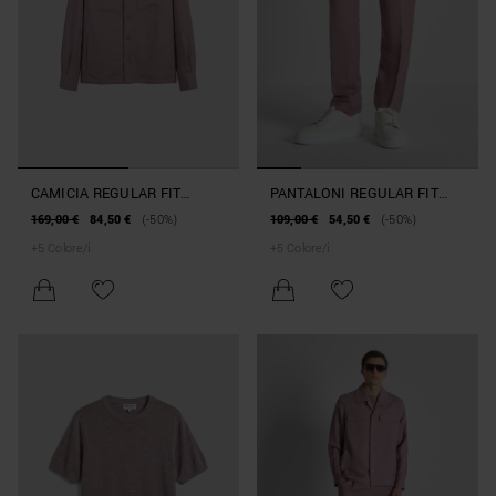
CAMICIA REGULAR FIT
PANTALONI REGULAR FIT
"ANTIGUA" IN MISTO LINO E
"NEIL" IN MISTO LINO SLUB
169,00 €
84,50 €
(-50%)
109,00 €
54,50 €
(-50%)
VISCOSA SLUB
+
5
Colore/i
+
5
Colore/i