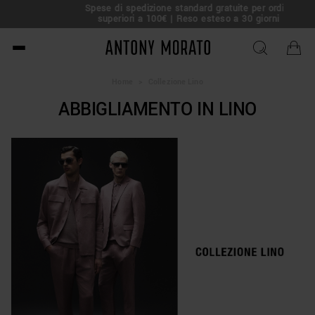
Sp
Saldi Estivi: tutto al -50% –
Approfittane!
Antony Morato - Official O
Home
>
Collezione Lino
ABBIGLIAMENTO IN LINO