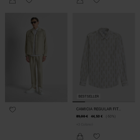
BESTSELLER
CAMICIA REGULAR FIT
"NAPOLI" IN MISTO LINO
89,00 €
44,50 €
(-50%)
STAMPATO
+
3
Colore/i