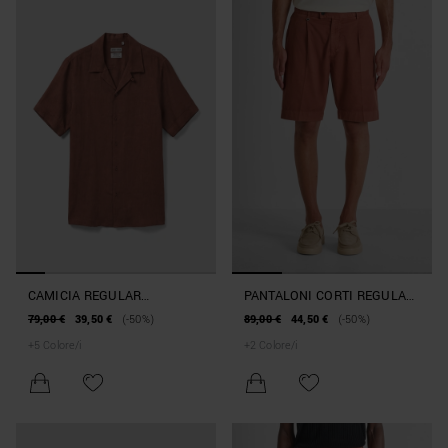
CAMICIA REGULAR
PANTALONI CORTI REGULAR
STRAIGHT FIT "HONOLULU"
FIT "JONAH" IN MISTO LINO
79,00 €
39,50 €
(-50%)
89,00 €
44,50 €
(-50%)
IN MISTO LINO E VISCOSA
E COTONE
+
5
Colore/i
+
2
Colore/i
TOCCO MORBIDO SOFT