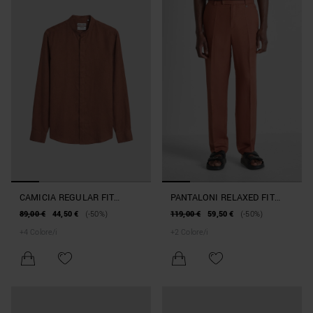
CAMICIA REGULAR FIT
PANTALONI RELAXED FIT
"LONDON" IN VISCOSA
"EVAN" IN MISTO LINO E
89,00 €
44,50 €
(-50%)
119,00 €
59,50 €
(-50%)
TOCCO MORBIDO
VISCOSA SLUB
+
4
Colore/i
+
2
Colore/i