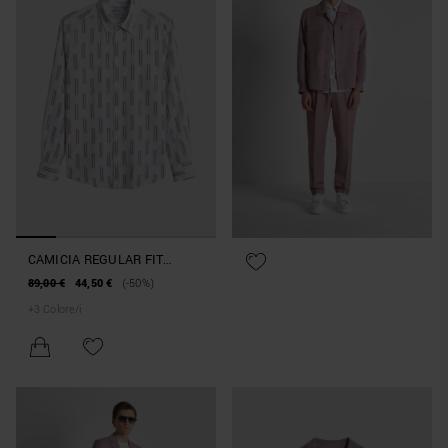
CAMICIA REGULAR FIT
"NAPOLI" IN MISTO LINO
89,00 €
44,50 €
(-50%)
STAMPATO
+
3
Colore/i