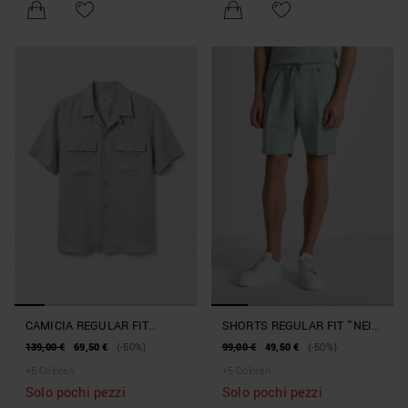
CAMICIA REGULAR FIT
SHORTS REGULAR FIT "NEIL"
"PANAMA" IN MISTO LINO
IN MISTO LINO E VISCOSA
139,00 €
69,50 €
(-50%)
99,00 €
49,50 €
(-50%)
SLUB
SLUB
+
5
Colore/i
+
5
Colore/i
Solo pochi pezzi
Solo pochi pezzi