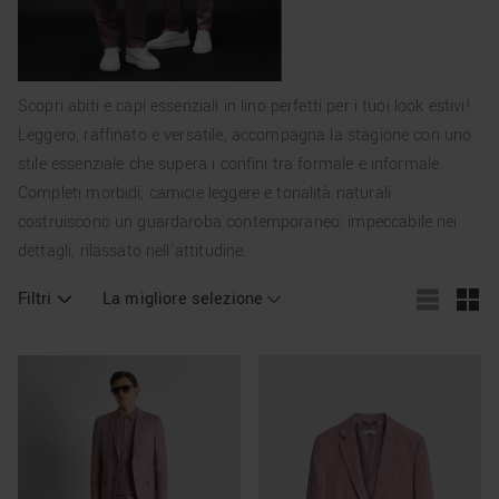
Scopri abiti e capi essenziali in lino perfetti per i tuoi look estivi!
Leggero, raffinato e versatile, accompagna la stagione con uno
stile essenziale che supera i confini tra formale e informale.
Completi morbidi, camicie leggere e tonalità naturali
costruiscono un guardaroba contemporaneo: impeccabile nei
dettagli, rilassato nell’attitudine.
Filtri
La migliore selezione