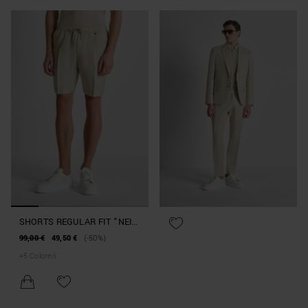
SHORTS REGULAR FIT "NEIL"
IN MISTO LINO E VISCOSA
99,00 €
49,50 €
(-50%)
SLUB
+
5
Colore/i