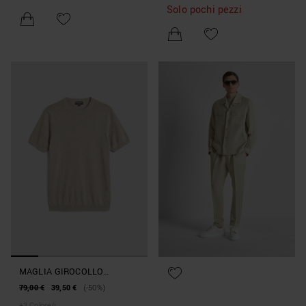
Solo pochi pezzi
MAGLIA GIROCOLLO
RELAXED FIT MANICA CORTA
79,00 €
39,50 €
(-50%)
IN MORIBIDO MISTO LINO
+
3
Colore/i