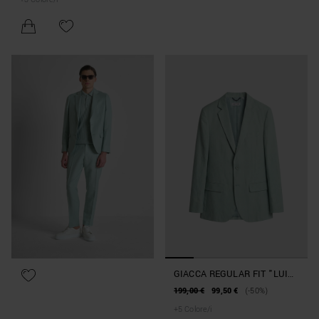
GIACCA REGULAR FIT "LUIS"
IN MISTO LINO E VISCOSA
199,00 €
99,50 €
(-50%)
+
5
Colore/i