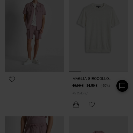
MAGLIA GIROCOLLO
REGULAR FIT MANICA
69,00 €
34,50 €
(-50%)
CORTA IN MORBIDO MISTO
+
5
Colore/i
LINO