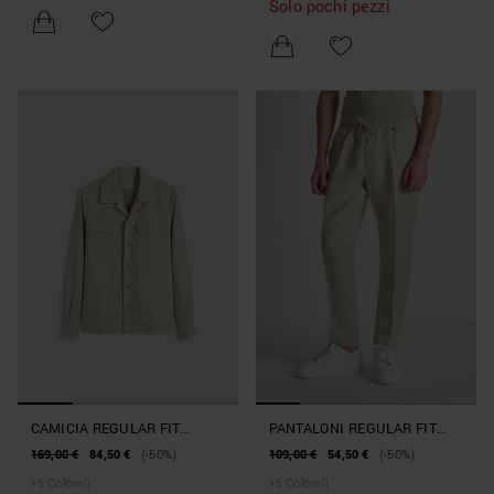
Solo pochi pezzi
CAMICIA REGULAR FIT
PANTALONI REGULAR FIT
"ANTIGUA" IN MISTO LINO E
"NEIL" IN MISTO LINO SLUB
169,00 €
84,50 €
(-50%)
109,00 €
54,50 €
(-50%)
VISCOSA SLUB
+
5
Colore/i
+
5
Colore/i