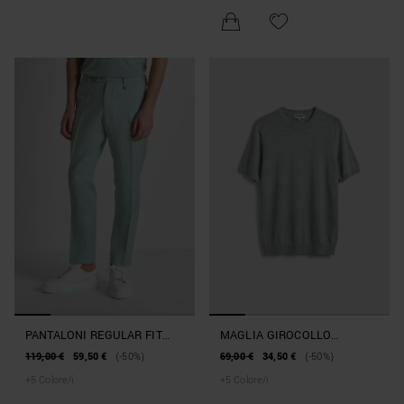
PANTALONI REGULAR FIT
MAGLIA GIROCOLLO
"JULIAN" IN MISTO LINO
REGULAR FIT MANICA
119,00 €
59,50 €
(-50%)
69,00 €
34,50 €
(-50%)
SLUB
CORTA IN MORBIDO MISTO
+
5
Colore/i
+
5
Colore/i
LINO