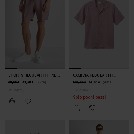
SHORTS REGULAR FIT "NEIL"
CAMICIA REGULAR FIT
IN MISTO LINO E VISCOSA
"PANAMA" IN MISTO LINO
99,00 €
49,50 €
(-50%)
139,00 €
69,50 €
(-50%)
SLUB
SLUB
+
5
Colore/i
+
5
Colore/i
Solo pochi pezzi