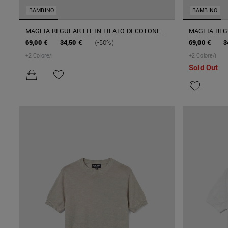
BAMBINO
BAMBINO
MAGLIA REGULAR FIT IN FILATO DI COTONE
MAGLIA REGU
SOFT
SOFT
69,00 €
34,50 €
(-50%)
69,00 €
3
+
2
Colore/i
+
2
Colore/i
Sold Out