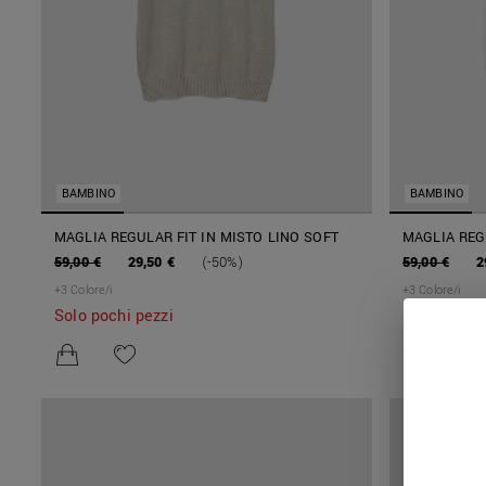
BAMBINO
BAMBINO
MAGLIA REGULAR FIT IN MISTO LINO SOFT
MAGLIA REG
59,00 €
29,50 €
(-50%)
59,00 €
2
+
3
Colore/i
+
3
Colore/i
Solo pochi pezzi
Solo pochi 