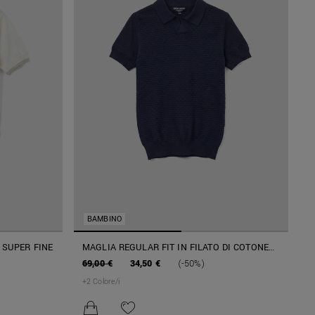
BAMBINO
 SUPER FINE
MAGLIA REGULAR FIT IN FILATO DI COTONE
SOFT
69,00 €
34,50 €
(-50%)
+
2
Colore/i