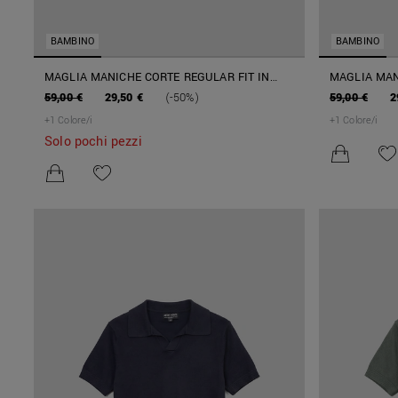
BAMBINO
BAMBINO
MAGLIA MANICHE CORTE REGULAR FIT IN
MAGLIA MAN
FILATO COTONE A RIGHE
FILATO COT
59,00 €
29,50 €
(-50%)
59,00 €
2
+
1
Colore/i
+
1
Colore/i
Solo pochi pezzi