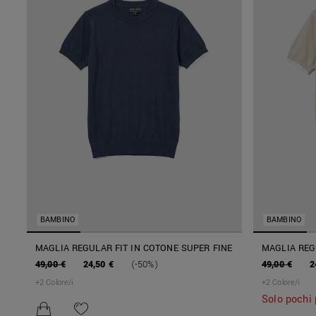
BAMBINO
BAMBINO
MAGLIA REGULAR FIT IN COTONE SUPER FINE
MAGLIA REG
49,00 €
24,50 €
(-50%)
49,00 €
2
+
2
Colore/i
+
2
Colore/i
Solo pochi 