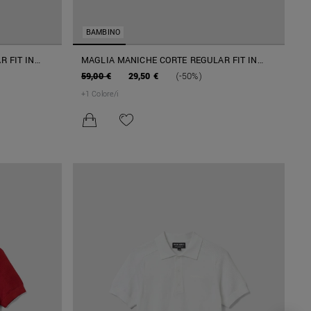
BAMBINO
 FIT IN
MAGLIA MANICHE CORTE REGULAR FIT IN
MISTO COTONE FILATO SOFT
59,00 €
29,50 €
(-50%)
+
1
Colore/i