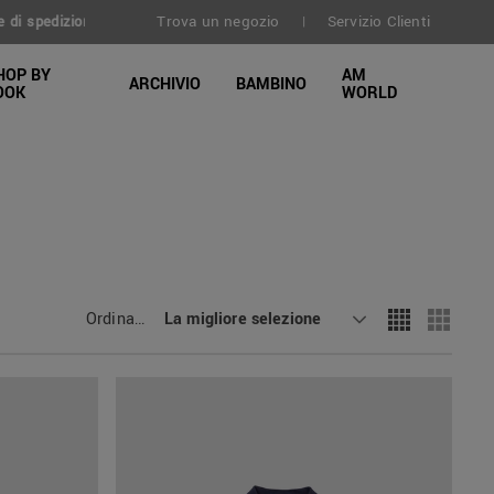
Trova un negozio
Servizio Clienti
30 giorni
|
HOP BY
AM
ARCHIVIO
BAMBINO
OOK
WORLD
Ordinamento
La migliore selezione
: