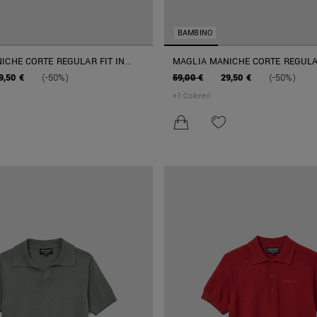
BAMBINO
ICHE CORTE REGULAR FIT IN
MAGLIA MANICHE CORTE REGULAR
ONE A RIGHE
MISTO COTONE FILATO SOFT
9,50 €
(-50%)
59,00 €
29,50 €
(-50%)
+
1
Colore/i