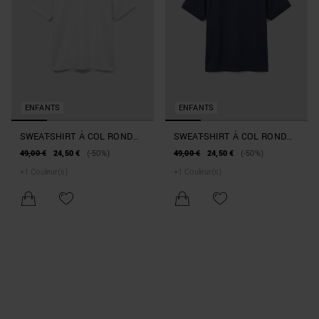
ENFANTS
ENFANTS
SWEAT-SHIRT À COL ROND
SWEAT-SHIRT À COL ROND
MANCHES COURTES COUPE
MANCHES COURTES COUPE
49,00 €
24,50 €
(-50%)
49,00 €
24,50 €
(-50%)
RELAX EN COTON DURABLE
RELAX EN COTON DURABLE
+
1
Couleur(s)
+
1
Couleur(s)