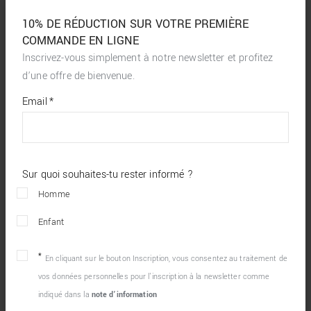
10% DE RÉDUCTION SUR VOTRE PREMIÈRE
COMMANDE EN LIGNE
Inscrivez-vous simplement à notre newsletter et profitez
d’une offre de bienvenue.
*
required
Email
*
fields
Sur quoi souhaites-tu rester informé ?
Homme
Enfant
En cliquant sur le bouton Inscription, vous consentez au traitement de
vos données personnelles pour l’inscription à la newsletter comme
indiqué dans la
note d’information