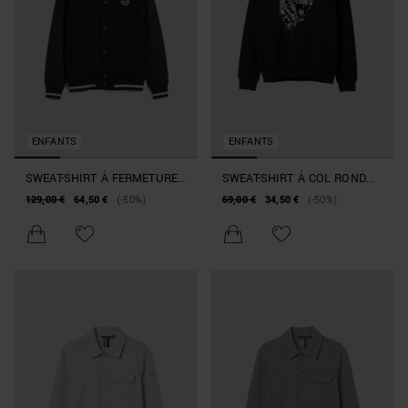
ENFANTS
ENFANTS
SWEAT-SHIRT À FERMETURE
SWEAT-SHIRT À COL ROND
ÉCLAIR COUPE RÉGULIÈRE
COUPE RÉGULIÈRE AVEC
129,00 €
64,50 €
(-50%)
69,00 €
34,50 €
(-50%)
DE STYLE UNIVERSITAIRE
IMPRIMÉ TIGRE