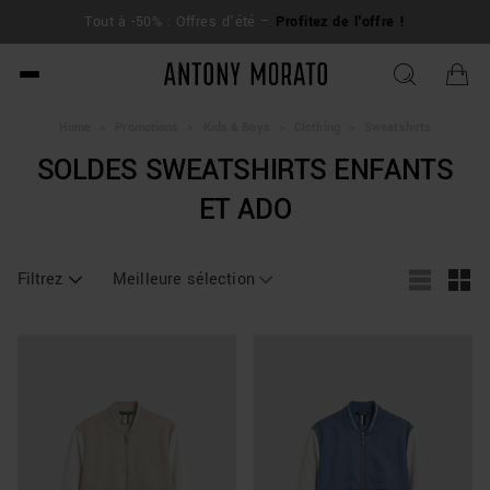
L
Tout à -50% : Offres d'été –
Profitez de l'offre !
su
Antony Morato - Official O
Home
>
Promotions
>
Kids & Boys
>
Clothing
>
Sweatshirts
SOLDES SWEATSHIRTS ENFANTS
ET ADO
Filtrez
Meilleure sélection