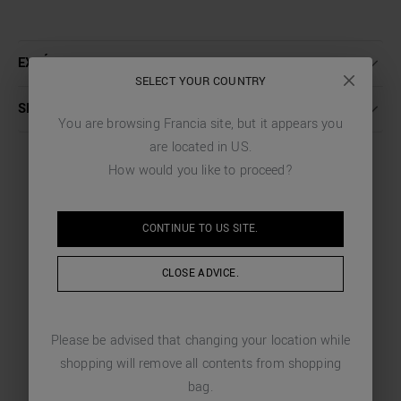
EXPÉDITION ET RETOURS
SELECT YOUR COUNTRY
SERVICE CLIENT
You are browsing
Francia
site, but it appears you
are located in
US
.
How would you like to proceed?
VOUS POURRIEZ AIMER
CONTINUE TO
US
SITE.
CHOISI POUR VOUS
CLOSE ADVICE.
Please be advised that changing your location while
shopping will remove all contents from shopping
bag.