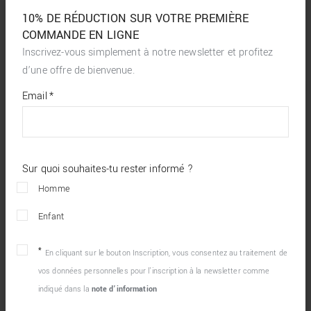
10% DE RÉDUCTION SUR VOTRE PREMIÈRE
COMMANDE EN LIGNE
Inscrivez-vous simplement à notre newsletter et profitez
d’une offre de bienvenue.
*
required
Email
*
fields
Sur quoi souhaites-tu rester informé ?
Homme
Enfant
En cliquant sur le bouton Inscription, vous consentez au traitement de
vos données personnelles pour l’inscription à la newsletter comme
indiqué dans la
note d’information