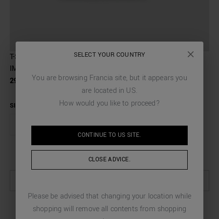
SELECT YOUR COUNTRY
T-SHIRT SUPER SLIM FIT EN COTON ÉLASTIQUE AVEC
IMPRESSION LOGO
You are browsing
Francia
site, but it appears you
29,00 €
are located in
US
.
How would you like to proceed?
SIZE
S
M
L
XL
XXL
CONTINUE TO
US
SITE.
GUIDE DES TAILLES
CLOSE ADVICE.
SÉLECTIONNER LES OPTIONS
Please be advised that changing your location while
shopping will remove all contents from shopping