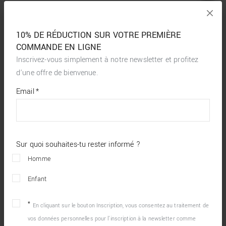
10% DE RÉDUCTION SUR VOTRE PREMIÈRE
COMMANDE EN LIGNE
Inscrivez-vous simplement à notre newsletter et profitez
d’une offre de bienvenue.
*
required
Email
*
fields
Sur quoi souhaites-tu rester informé ?
Homme
Enfant
En cliquant sur le bouton Inscription, vous consentez au traitement de
vos données personnelles pour l’inscription à la newsletter comme