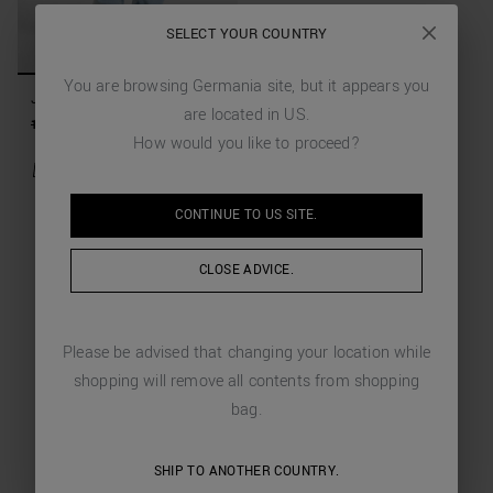
SELECT YOUR COUNTRY
You are browsing
Germania
site, but it appears you
JEANS FLARED STRAIGHT
are located in
US
.
FIT "BRAD" AUS HELLEM
119,00 €
59,50 €
(-50%)
How would you like to proceed?
DENIM
CONTINUE TO
US
SITE.
CLOSE ADVICE.
Please be advised that changing your location while
shopping will remove all contents from shopping
bag.
SHIP TO ANOTHER COUNTRY.