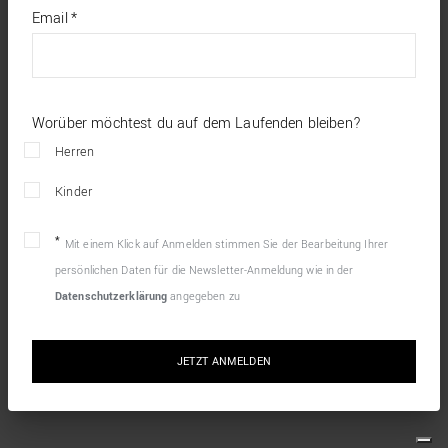
*
required
Email
*
fields
Worüber möchtest du auf dem Laufenden bleiben?
Herren
Kinder
Mit einem Klick auf Anmelden stimmen Sie der Bearbeitung Ihrer
persönlichen Daten für die Newsletter-Anmeldung wie in der
Datenschutzerklärung
angegeben zu
JETZT ANMELDEN