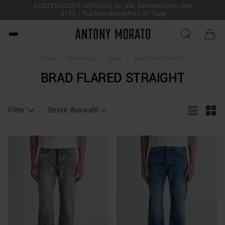
KOSTENLOSER VERSAND für alle Bestellungen über
 Deal!
€150 | Rücksendungsfrist 30 Tage
Antony Morato - Official O
Home
>
Bekleidung
>
Jeans
>
Brad flared straight
BRAD FLARED STRAIGHT
Filter
Beste Auswahl