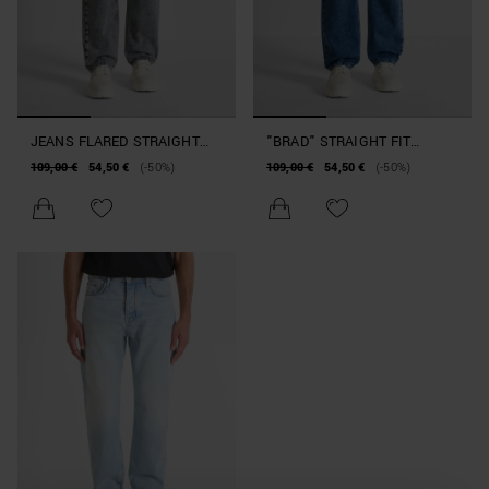
JEANS FLARED STRAIGHT
"BRAD" STRAIGHT FIT
„BRAD“ AUS GRAUEM DENIM
FLARED JEANS IN DENIM
109,00 €
54,50 €
(-50%)
109,00 €
54,50 €
(-50%)
BLUE