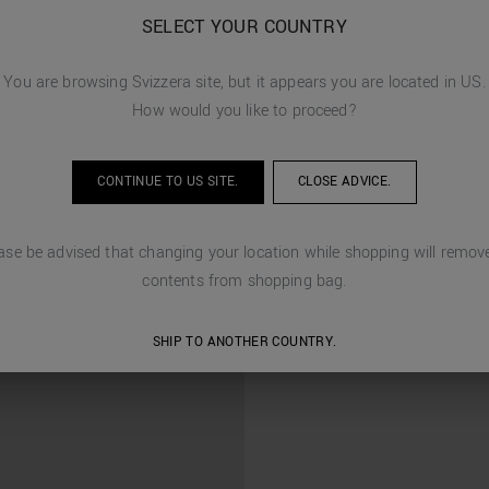
SELECT YOUR COUNTRY
You are browsing
Svizzera
site, but it appears you are located in
US
.
How would you like to proceed?
CONTINUE TO
US
SITE.
CLOSE ADVICE.
ase be advised that changing your location while shopping will remove
contents from shopping bag.
SHIP TO ANOTHER COUNTRY.