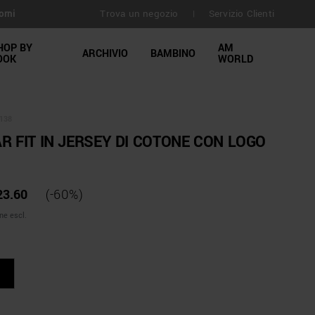
Trova un negozio
Servizio Clienti
orni
|
HOP BY
AM
ARCHIVIO
BAMBINO
OOK
WORLD
138
R FIT IN JERSEY DI COTONE CON LOGO
23.60
(-60%)
ne escl.