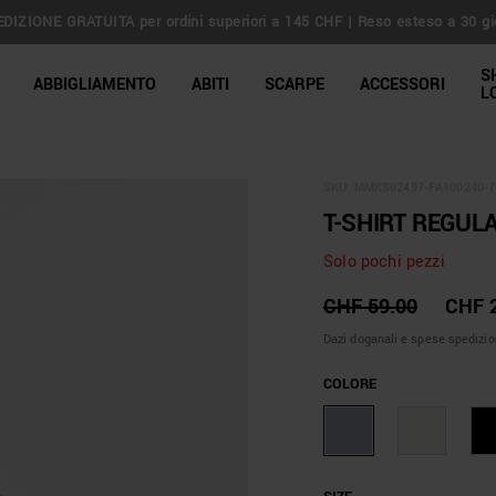
DIZIONE GRATUITA per ordini superiori a 145 CHF | Reso esteso a 30 gi
line Shop
S
ABBIGLIAMENTO
ABITI
SCARPE
ACCESSORI
L
SKU:
MMKS02497-FA100240-7
T-SHIRT REGULA
Solo pochi pezzi
CHF 59.00
CHF 
Dazi doganali e spese spedizio
COLORE