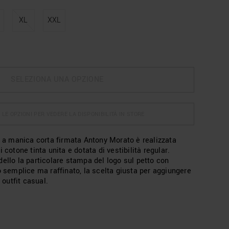
XL
XXL
SELEZIONA UNA OPZIONE
 LE OPZIONI PER VEDERE LA DISPONIBILITÀ IN STORE
o a manica corta firmata Antony Morato è realizzata
 cotone tinta unita e dotata di vestibilità regular.
ello la particolare stampa del logo sul petto con
emplice ma raffinato, la scelta giusta per aggiungere
i outfit casual.