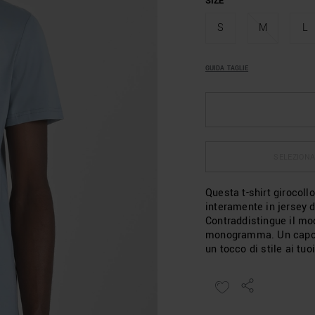
SIZE
S
M
L
GUIDA TAGLIE
SELEZIONA
Questa t-shirt girocoll
interamente in jersey di
Contraddistingue il mod
monogramma. Un capo s
un tocco di stile ai tuo