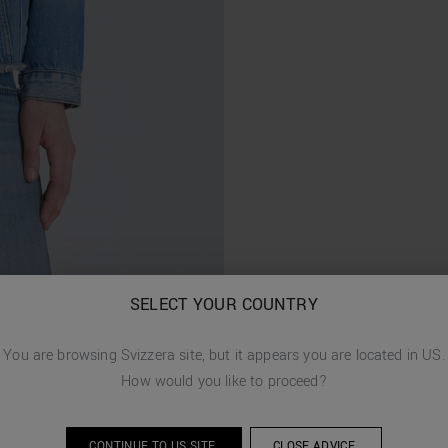
SELECT YOUR COUNTRY
You are browsing
Svizzera
site, but it appears you are located in
US
.
How would you like to proceed?
CONTINUE TO
US
SITE.
CLOSE ADVICE.