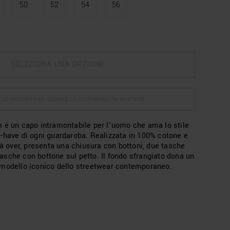
50
52
54
56
SELEZIONA UNA OPZIONE
 LE OPZIONI PER VEDERE LA DISPONIBILITÀ IN STORE
 è un capo intramontabile per l’uomo che ama lo stile
-have di ogni guardaroba. Realizzata in 100% cotone e
tà over, presenta una chiusura con bottoni, due tasche
e tasche con bottone sul petto. Il fondo sfrangiato dona un
 modello iconico dello streetwear contemporaneo.