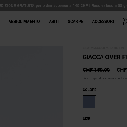
DIZIONE GRATUITA per ordini superiori a 145 CHF | Reso esteso a 30 gi
line Shop
S
ABBIGLIAMENTO
ABITI
SCARPE
ACCESSORI
L
SKU:
MMCO00874-FA700149-7
GIACCA OVER F
CHF 159.00
CHF
Dazi doganali e spese spedizio
COLORE
SIZE