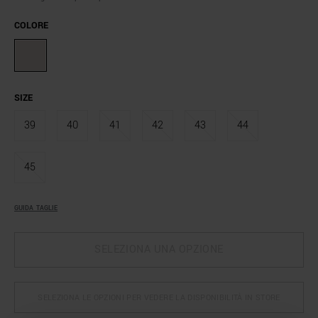
COLORE
SIZE
39
40
41
42
43
44
45
GUIDA TAGLIE
SELEZIONA UNA OPZIONE
SELEZIONA LE OPZIONI PER VEDERE LA DISPONIBILITÀ IN STORE