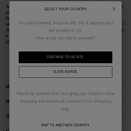
Aggiungi un tocco di stile contemporaneo al tuo look con le
SELECT YOUR COUNTRY
scarpe derby in pelle made in Italy firmate Antony Morato.
Caratterizzate da una suola chunky, queste scarpe offrono
You are browsing
Svizzera
site, but it appears you
un tocco di modernità e garantiscono il massimo comfort. I
dettagli curati, come le cuciture a vista, i lacci tono su tono
are located in
US
.
e la placchetta metallica logata riflettono l’attenzione ai
How would you like to proceed?
particolari tipica di Antony Morato.
CONTINUE TO
US
SITE.
CLOSE ADVICE.
MAGGIORI DETTAGLI
Please be advised that changing your location while
shopping will remove all contents from shopping
ISTRUZIONI LAVAGGIO
bag.
SPEDIZIONI E RESI
SHIP TO ANOTHER COUNTRY.