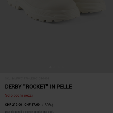
SKU:
MMFW01776-LE300105-1016
DERBY "ROCKET" IN PELLE
Solo pochi pezzi
CHF 219.00
CHF 87.60
(-60%)
Dazi doganali e spese spedizione escl.