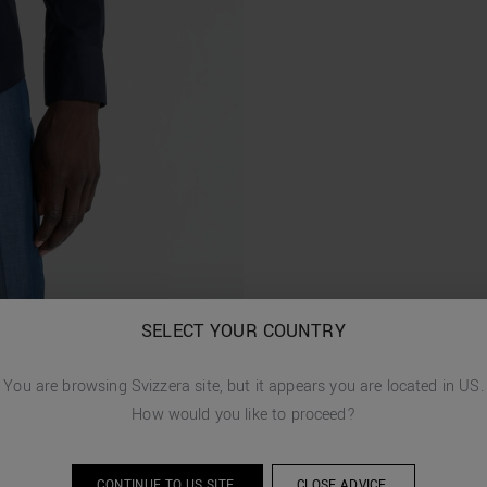
SELECT YOUR COUNTRY
You are browsing
Svizzera
site, but it appears you are located in
US
.
How would you like to proceed?
CONTINUE TO
US
SITE.
CLOSE ADVICE.