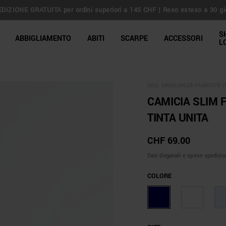
DIZIONE GRATUITA per ordini superiori a 145 CHF | Reso esteso a 30 gi
line Shop
S
ABBIGLIAMENTO
ABITI
SCARPE
ACCESSORI
L
SKU:
MMSL00628-FA400078-7
CAMICIA SLIM F
TINTA UNITA
CHF 69.00
Dazi doganali e spese spedizio
COLORE