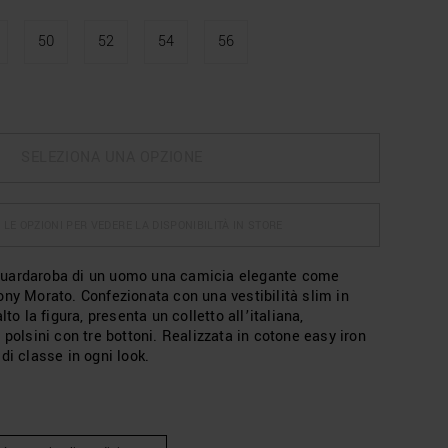
50
52
54
56
SELEZIONA UNA OPZIONE
 LE OPZIONI PER VEDERE LA DISPONIBILITÀ IN STORE
uardaroba di un uomo una camicia elegante come
ony Morato. Confezionata con una vestibilità slim in
lto la figura, presenta un colletto all’italiana,
 polsini con tre bottoni. Realizzata in cotone easy iron
di classe in ogni look.