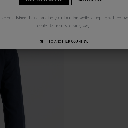
ase be advised that changing your location while shopping will remove
contents from shopping bag.
SHIP TO ANOTHER COUNTRY.