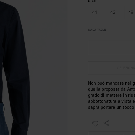
SIZE
44
46
48
GUIDA TAGLIE
SELEZIONA
Non può mancare nel g
quella proposta da Ant
grado di mettere in risa
abbottonatura a vista e
saprà portare un tocco 