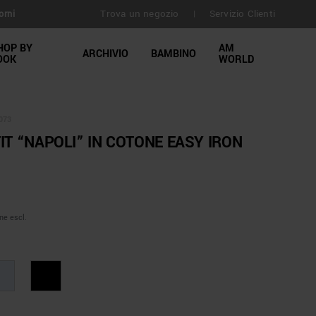
Trova un negozio
Servizio Clienti
orni
|
HOP BY
AM
ARCHIVIO
BAMBINO
OOK
WORLD
073
IT “NAPOLI” IN COTONE EASY IRON
ne escl.