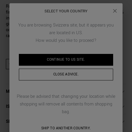
Ricercata ed elegante questa camicia a maniche lunghe
SELECT YOUR COUNTRY
firmata Anthony Morato, realizzata in morbido cotone 100%
in tinta unita e caratterizzata da vestibilità slim. È il capo
giusto per sentirti rilassato e a tuo agio anche nelle
You are browsing
Svizzera
site, but it appears you
occasioni più formali, esibendo uno stile sobrio ma
are located in
US
.
raffinato.
How would you like to proceed?
CONTINUE TO
US
SITE.
★ Prodotto escluso da attività promozionali e codici sconto
CLOSE ADVICE.
MAGGIORI DETTAGLI
Please be advised that changing your location while
shopping will remove all contents from shopping
ISTRUZIONI LAVAGGIO
bag.
SPEDIZIONI E RESI
SHIP TO ANOTHER COUNTRY.