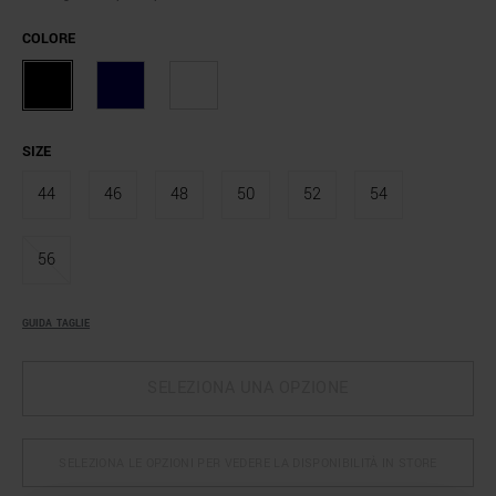
COLORE
SIZE
44
46
48
50
52
54
56
GUIDA TAGLIE
SELEZIONA UNA OPZIONE
SELEZIONA LE OPZIONI PER VEDERE LA DISPONIBILITÀ IN STORE