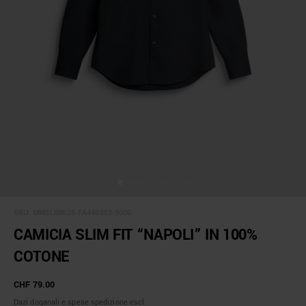
SKU:
MMSL00628-FA440052-9000
CAMICIA SLIM FIT “NAPOLI” IN 100%
COTONE
CHF 79.00
Dazi doganali e spese spedizione escl.