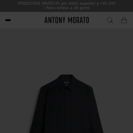
SPEDIZIONE GRATUITA per ordini superiori a 145 CHF
| Reso esteso a 30 giorni
Antony Morato - Official O