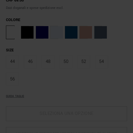
CHF 69.00
Dazi doganali e spese spedizione escl.
COLORE
SIZE
44
46
48
50
52
54
56
GUIDA TAGLIE
SELEZIONA UNA OPZIONE