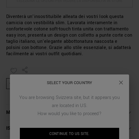
SELEZIONA LE OPZIONI PER VEDERE LA DISPONIBILITÀ IN STORE
Diventerà un’insostituibile alleata dei vostri look questa
camicia con vestibilità slim. Lavorata interamente in
confortevole cotone soft-touch tinta unita con trattamento
easy iron, presenta un design con colletto a punte corte con
taglio italiano, un’elegante abbottonatura nascosta e
polsini con bottone. Grazie allo stile essenziale, si adatterà
facilmente ai vostri outfit quotidiani.
SELECT YOUR COUNTRY
★ Prodotto escluso da attività promozionali e codici sconto
You are browsing
Svizzera
site, but it appears you
are located in
US
.
MAGGIORI DETTAGLI
How would you like to proceed?
ISTRUZIONI LAVAGGIO
CONTINUE TO
US
SITE.