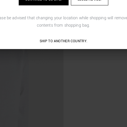
ase be advised that changing your location while shopping will remove
contents from shopping bag.
SHIP TO ANOTHER COUNTRY.