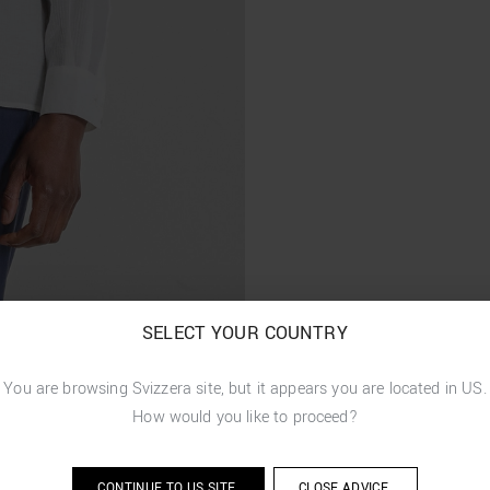
SELECT YOUR COUNTRY
You are browsing
Svizzera
site, but it appears you are located in
US
.
How would you like to proceed?
CONTINUE TO
US
SITE.
CLOSE ADVICE.