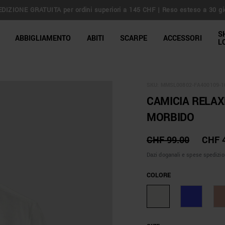
DIZIONE GRATUITA per ordini superiori a 145 CHF | Reso esteso a 30 gi
line Shop
S
ABBIGLIAMENTO
ABITI
SCARPE
ACCESSORI
L
SKU:
MMSL00802-FA400109-1
CAMICIA RELAX
MORBIDO
CHF 99.00
CHF 
Dazi doganali e spese spedizio
COLORE