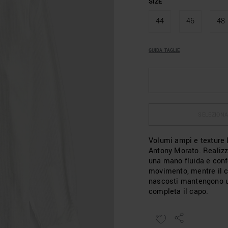
SIZE
44
46
48
GUIDA TAGLIE
SELEZIONA
Volumi ampi e texture 
Antony Morato. Realizz
una mano fluida e confo
movimento, mentre il co
nascosti mantengono un
completa il capo.