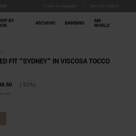
Trova un negozio
Servizio Clienti
orni
|
HOP BY
AM
ARCHIVIO
BAMBINO
OOK
WORLD
011
ED FIT "SYDNEY" IN VISCOSA TOCCO
49.50
(-50%)
ne escl.