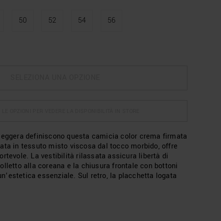
50
52
54
56
SELEZIONA UNA OPZIONE
 LE OPZIONI PER VEDERE LA DISPONIBILITÀ IN STORE
leggera definiscono questa camicia color crema firmata
ata in tessuto misto viscosa dal tocco morbido, offre
rtevole. La vestibilità rilassata assicura libertà di
lletto alla coreana e la chiusura frontale con bottoni
’estetica essenziale. Sul retro, la placchetta logata