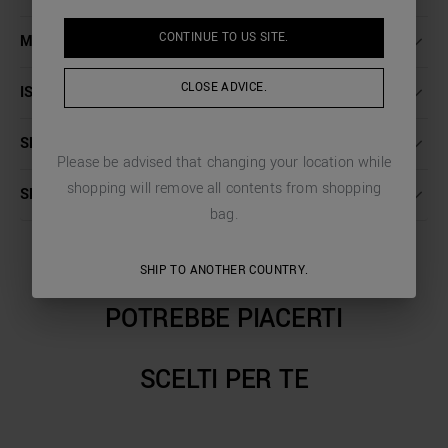
CONTINUE TO
US
SITE.
MAGGIORI DETTAGLI
CLOSE ADVICE.
ISTRUZIONI LAVAGGIO
SPEDIZIONI E RESI
Please be advised that changing your location while
shopping will remove all contents from shopping
SERVIZIO CLIENTI
bag.
SHIP TO ANOTHER COUNTRY.
POTREBBE PIACERTI
SCELTI PER TE