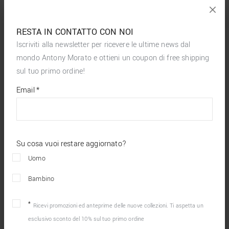
RESTA IN CONTATTO CON NOI
Iscriviti alla newsletter per ricevere le ultime news dal
mondo Antony Morato e ottieni un coupon di free shipping
sul tuo primo ordine!
*
required
Email
*
fields
Su cosa vuoi restare aggiornato?
Uomo
Bambino
Ricevi promozioni ed anteprime delle nuove collezioni. Ti aspetta un
esclusivo sconto del 10% sul tuo primo ordine