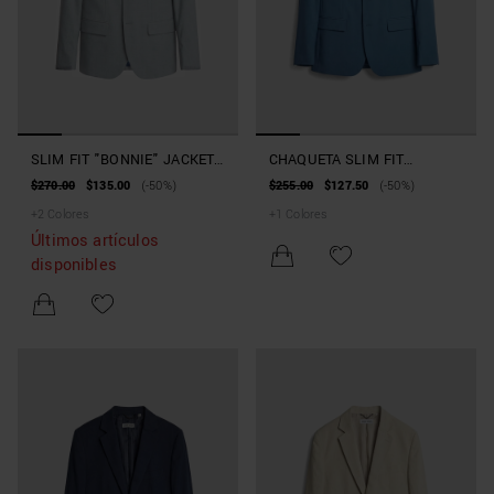
SLIM FIT "BONNIE" JACKET
CHAQUETA SLIM FIT
IN STRETCH SLUB VISCOSE
«BONNIE» DE MEZCLA DE
$270.00
$135.00
(-50%)
$255.00
$127.50
(-50%)
BLEND
VISCOSA ELÁSTICA
+
2
Colores
+
1
Colores
Últimos artículos
disponibles