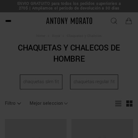
ENVÍO GRAT
Rebajas: 50% de descuento –
¡Consigue tu oferta!
270$ | Am
Antony Morato - Official O
Home
>
Ropa
>
Chaquetas y Chalecos
CHAQUETAS Y CHALECOS DE
HOMBRE
chaquetas slim fit
chaquetas regular fit
Filtro
Mejor seleccion