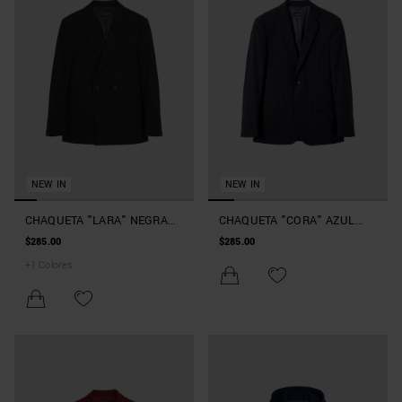
NEW IN
NEW IN
CHAQUETA "LARA" NEGRA
CHAQUETA "CORA" AZUL
RELAXED FIT CRUZADO EN
MARINO REGULAR STRAIGHT
$285.00
$285.00
VISCOSA ELÁSTICO
FIT EN VISCOSA ELÁSTICO
+
1
Colores
RAYADA