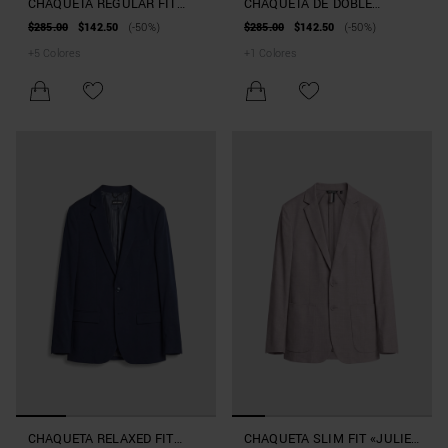
CHAQUETA REGULAR FIT
CHAQUETA DE DOBLE
«LUIS» DE MEZCLA DE LINO
BOTONADURA REGULAR FIT
$285.00
$142.50
(-50%)
$285.00
$142.50
(-50%)
Y VISCOSA
«ALAN» DE MEZCLA DE
+
5
Colores
+
1
Colores
VISCOSA ELÁSTICA
CHAQUETA RELAXED FIT
CHAQUETA SLIM FIT «JULIE»