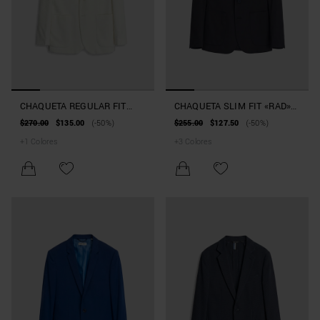
CHAQUETA REGULAR FIT
CHAQUETA SLIM FIT «RAD»
«RAYA» DE MEZCLA DE
DE TEJIDO TÉCNICO BI-
$270.00
$135.00
(-50%)
$255.00
$127.50
(-50%)
ALGODÓN LAMINADO
STRETCH
+
1
Colores
+
3
Colores