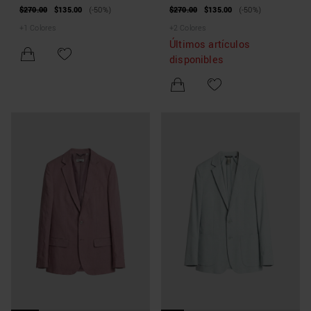
«EVAN» DE SARGA DE LINO
DE VISCOSA ELÁSTICA SLUB
$270.00
$135.00
(-50%)
$270.00
$135.00
(-50%)
TENCEL
+
1
Colores
+
2
Colores
Últimos artículos
disponibles