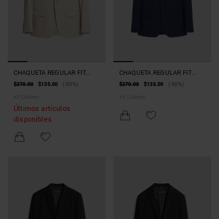
CHAQUETA REGULAR FIT
CHAQUETA REGULAR FIT
«LUIS» DE SARGA DE
«LUIS» DE SARGA DE
$270.00
$135.00
(-50%)
$270.00
$135.00
(-50%)
ALGODÓN Y LYOCELL
ALGODÓN Y LYOCELL
+
3
Colores
+
3
Colores
Últimos artículos
disponibles