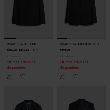
CHAQUETA DE DOBLE
CHAQUETA SUPER SLIM FIT
BOTONADURA REGULAR FIT
«ASHE» DE MEZCLA DE
$285.00
$142.50
(-50%)
$240.00
«ALAN» DE MEZCLA DE
VISCOSA ELÁSTICA
+
1
Colores
+
5
Colores
VISCOSA ELÁSTICA
Últimos artículos
Últimos artículos
disponibles
disponibles