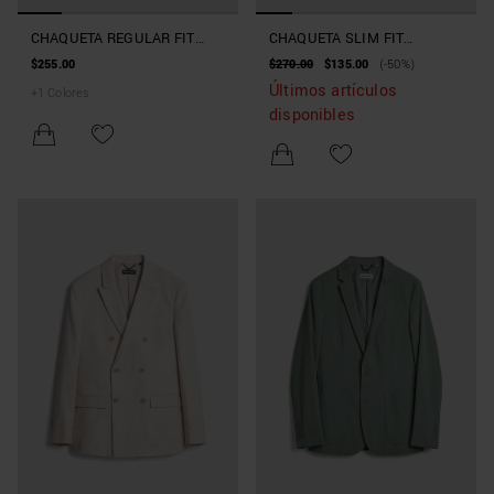
CHAQUETA REGULAR FIT
CHAQUETA SLIM FIT
«ELLIE» DE MEZCLA DE
«BONNIE» DE MEZCLA DE
$255.00
$270.00
$135.00
(-50%)
VISCOSA ELÁSTICA
VISCOSA ELÁSTICA CON
Últimos artículos
+
1
Colores
MICROPATRÓN
disponibles