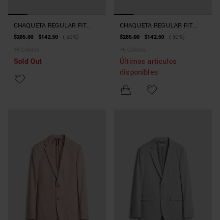
CHAQUETA REGULAR FIT
CHAQUETA REGULAR FIT
«LUIS» DE MEZCLA DE LINO
«LUIS» DE MEZCLA DE LINO
$285.00
$142.50
(-50%)
$285.00
$142.50
(-50%)
Y VISCOSA
Y VISCOSA
+
5
Colores
+
5
Colores
Sold Out
Últimos artículos
disponibles