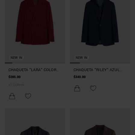
NEW IN
NEW IN
CHAQUETA "LARA" COLOR
CHAQUETA "RILEY" AZUL
VINO RELAXED FIT CRUZADO
MARINO REGULAR FIT EN
$285.00
$340.00
EN VISCOSA ELÁSTICO
PUNTO DE VISCOSA CON
+
1
Colores
CAPUCHA DESMONTABLE