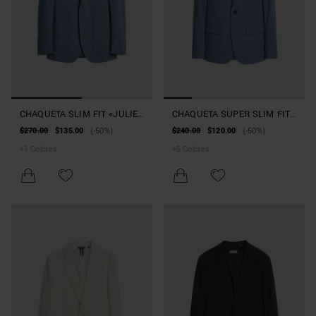
CHAQUETA SLIM FIT «JULIE»
CHAQUETA SUPER SLIM FIT
DE SEERSUCKER ONDULADO
«ASHE» DE MEZCLA DE
$270.00
$135.00
(-50%)
$240.00
$120.00
(-50%)
VISCOSA ELÁSTICA
+
1
Colores
+
5
Colores