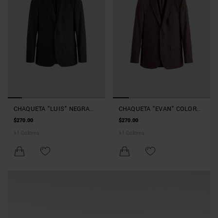
CHAQUETA "LUIS" NEGRA
CHAQUETA "EVAN" COLOR
REGULAR FIT EN VISCOSA
VINO RELAXED FIT EN
$270.00
$270.00
VISCOSA
+
1
Colores
+
1
Colores