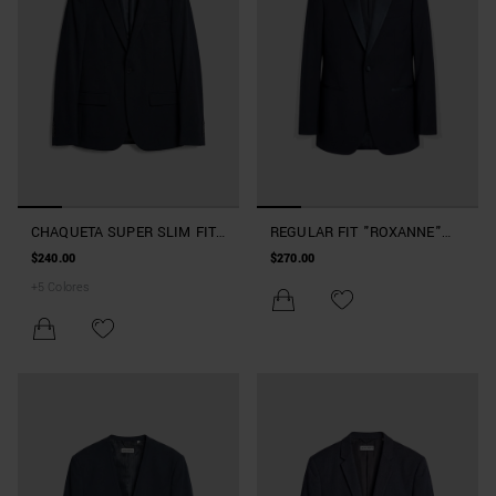
CHAQUETA SUPER SLIM FIT
REGULAR FIT "ROXANNE"
«ASHE» DE MEZCLA DE
JACKET IN STRETCH
$240.00
$270.00
VISCOSA ELÁSTICA
VISCOSE BLEND WITH SATIN
+
5
Colores
INSETS