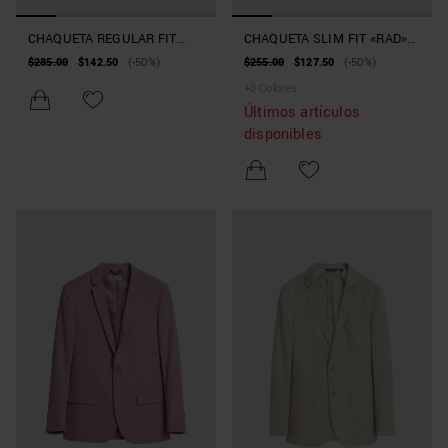
CHAQUETA REGULAR FIT
CHAQUETA SLIM FIT «RAD»
«ROGER» DE MEZCLA DE
DE TEJIDO TÉCNICO BI-
$285.00
$142.50
(-50%)
$255.00
$127.50
(-50%)
LINO Y VISCOSA
STRETCH
+
3
Colores
Últimos artículos
disponibles