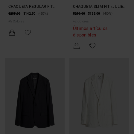
CHAQUETA REGULAR FIT
CHAQUETA SLIM FIT «JULIE»
«LUIS» DE MEZCLA DE LINO
DE VISCOSA ELÁSTICA SLUB
$285.00
$142.50
(-50%)
$270.00
$135.00
(-50%)
Y VISCOSA
+
5
Colores
+
2
Colores
Últimos artículos
disponibles