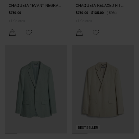
CHAQUETA "EVAN" NEGRA
CHAQUETA RELAXED FIT
RELAXED FIT EN VISCOSA
«EVAN» DE SARGA DE LINO
$270.00
$270.00
$135.00
(-50%)
TENCEL
+
1
Colores
+
1
Colores
BESTSELLER