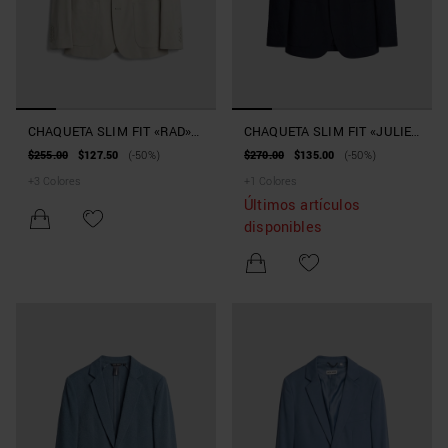
CHAQUETA SLIM FIT «RAD»
CHAQUETA SLIM FIT «JULIE»
DE TEJIDO TÉCNICO BI-
DE SEERSUCKER ONDULADO
$255.00
$127.50
(-50%)
$270.00
$135.00
(-50%)
STRETCH
+
3
Colores
+
1
Colores
Últimos artículos
disponibles