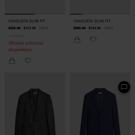
CHAQUETA SLIM FIT
CHAQUETA SLIM FIT
«BONNIE» DE MEZCLA DE
«AMIRA» DE TEJIDO
$255.00
$127.50
(-50%)
$285.00
$142.50
(-50%)
VISCOSA ELÁSTICA
ELÁSTICO EFECTO ANTE
+
1
Colores
Últimos artículos
disponibles