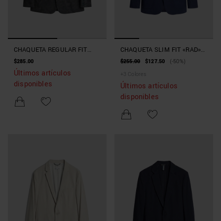
CHAQUETA REGULAR FIT
CHAQUETA SLIM FIT «RAD»
«ROXANNE» DE SATÉN
DE TEJIDO TÉCNICO BI-
$285.00
$255.00
$127.50
(-50%)
BRILLANTE
STRETCH
Últimos artículos
+
3
Colores
disponibles
Últimos artículos
disponibles