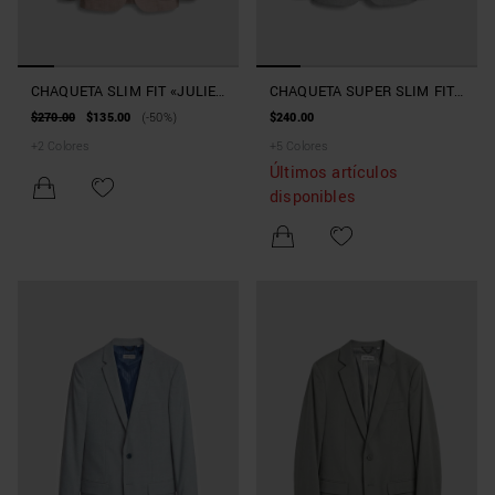
CHAQUETA SLIM FIT «JULIE»
CHAQUETA SUPER SLIM FIT
DE VISCOSA ELÁSTICA SLUB
«ASHE» DE MEZCLA DE
$270.00
$135.00
(-50%)
$240.00
VISCOSA ELÁSTICA
+
2
Colores
+
5
Colores
Últimos artículos
disponibles