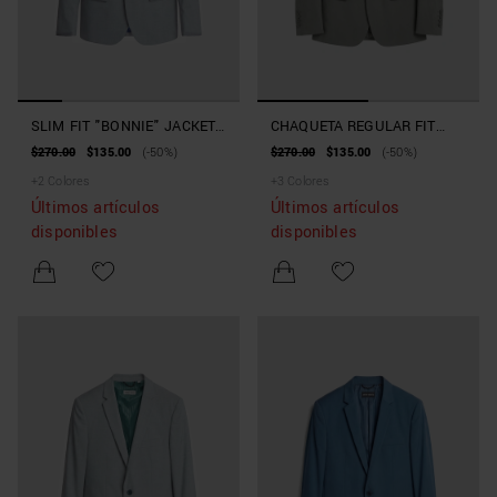
SLIM FIT "BONNIE" JACKET
CHAQUETA REGULAR FIT
IN STRETCH SLUB VISCOSE
«LUIS» DE SARGA DE
$270.00
$135.00
(-50%)
$270.00
$135.00
(-50%)
BLEND
ALGODÓN Y LYOCELL
+
2
Colores
+
3
Colores
Últimos artículos
Últimos artículos
disponibles
disponibles