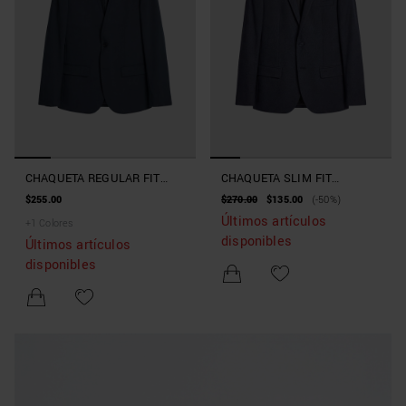
CHAQUETA REGULAR FIT
CHAQUETA SLIM FIT
«ELLIE» DE MEZCLA DE
«BONNIE» DE MEZCLA DE
$255.00
$270.00
$135.00
(-50%)
VISCOSA ELÁSTICA
VISCOSA ELÁSTICA CON
Últimos artículos
+
1
Colores
MICROPATRÓN
disponibles
Últimos artículos
disponibles