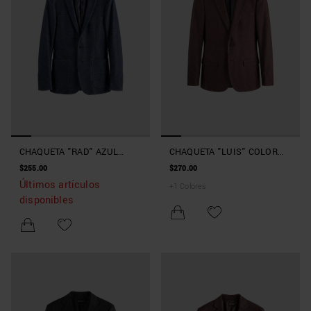
CHAQUETA "RAD" AZUL
CHAQUETA "LUIS" COLOR
MARINO SLIM FIT DE PUNTO
VINO REGULAR FIT EN
$255.00
$270.00
ELÁSTICO DE LYOCELL Y
VISCOSA
Últimos artículos
+
1
Colores
LANA
disponibles