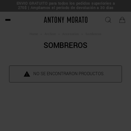
ENVÍO GRATUITO para todos los pedidos superiories a
rta!
270$ | Ampliamos el período de devolución a 30 días
Antony Morato - Official O
Home
>
Archive
>
Accesorios
>
Sombreros
SOMBREROS
NO SE ENCONTRARON PRODUCTOS.