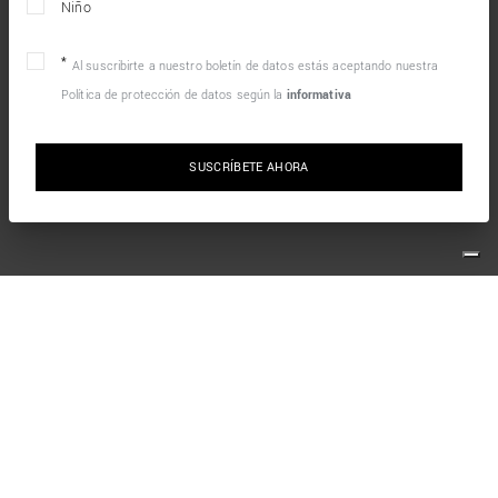
Niño
Al suscribirte a nuestro boletín de datos estás aceptando nuestra
Política de protección de datos según la
informativa
SUSCRÍBETE AHORA
MANTENTE EN CONTACTO CON NOSOTROS
Suscríbete al boletín de noticias para recibir las últimas
novedades del mundo Antony Morato y ¡consigue un cupón
de envío gratuito en tu primer pedido!
*