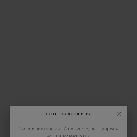
SELECT YOUR COUNTRY
You are browsing
Sud America
site, but it appears
you are located in
US
.