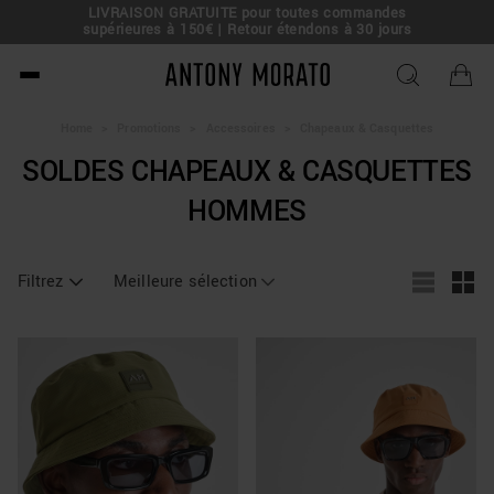
LIVRAISON GRATUITE pour toutes commandes
e !
supérieures à 150€ | Retour étendons à 30 jours
Antony Morato - Official O
Home
>
Promotions
>
Accessoires
>
Chapeaux & Casquettes
SOLDES CHAPEAUX & CASQUETTES
HOMMES
Filtrez
Meilleure sélection