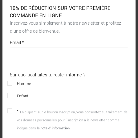
10% DE RÉDUCTION SUR VOTRE PREMIÈRE
COMMANDE EN LIGNE
Inscrivez-vous simplement à notre newsletter et profitez
d’une offre de bienvenue.
*
required
Email
*
fields
Sur quoi souhaites-tu rester informé ?
Homme
Enfant
En cliquant sur le bouton Inscription, vous consentez au traitement de
vos données personnelles pour l’inscription à la newsletter comme
indiqué dans la
note d’information