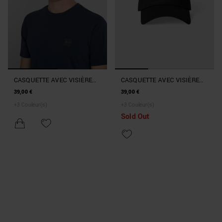
CASQUETTE AVEC VISIÈRE
CASQUETTE AVEC VISIÈRE
STYLE BASEBALL AVEC
STYLE BASEBALL AVEC
39,00 €
39,00 €
PATCH LOGO
PATCH LOGO
+
3
Couleur(s)
+
3
Couleur(s)
Sold Out