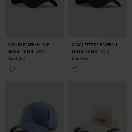
POPLIN BASEBALL CAP
CASQUETTE DE BASEBALL
EN POPELINE AVEC
39,00 €
19,50 €
(-50%)
39,00 €
19,50 €
(-50%)
ÉCUSSON TIGRE
Sold Out
Sold Out