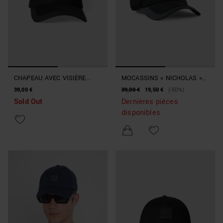
CHAPEAU AVEC VISIÈRE
MOCASSINS « NICHOLAS »
STYLE BASEBALL AVEC
EN DAIM AVEC LACETS
39,00 €
39,00 €
19,50 €
(-50%)
IMPRESSION
Sold Out
Dernières pièces
disponibles