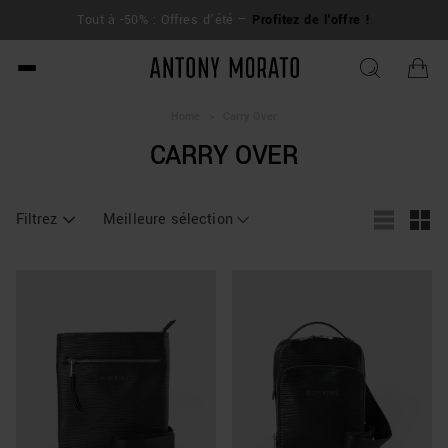
L
Tout à -50% : Offres d'été –
Profitez de l'offre !
su
Antony Morato - Official O
Home
>
Carry Over
CARRY OVER
Filtrez
Meilleure sélection