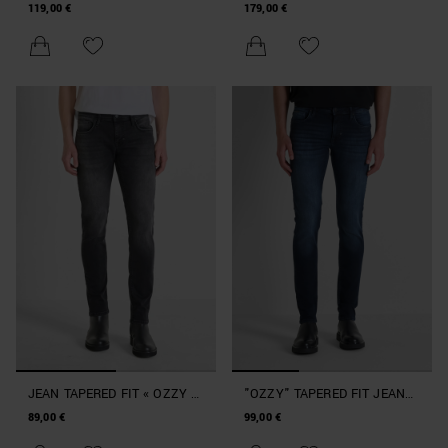
IN AUTHENTIC STRETCH
AVEC FINITION DÉCHIRÉE
119,00 €
179,00 €
BLACK DENIM
JEAN TAPERED FIT « OZZY »
"OZZY" TAPERED FIT JEANS
EN DENIM NOIR
IN ICONIC BLUE BLACK
89,00 €
99,00 €
DENIM