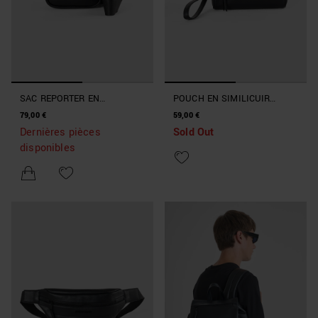
SAC REPORTER EN
POUCH EN SIMILICUIR
SIMILICUIR TRAVAILLÉ
EFFET CROCODILE
79,00 €
59,00 €
Dernières pièces
Sold Out
disponibles