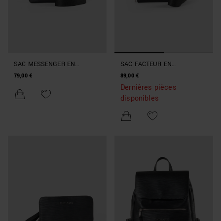
SAC MESSENGER EN
SAC FACTEUR EN
SIMILICUIR AVEC
SIMILICUIR AVEC POIGNÉE
79,00 €
89,00 €
BANDOULIÈRE
ET BANDOULIÈRE
Dernières pièces
disponibles