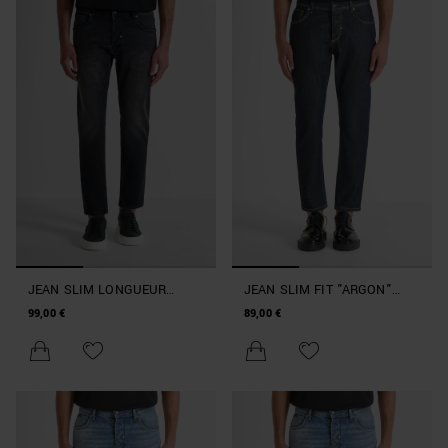
JEAN SLIM LONGUEUR
JEAN SLIM FIT "ARGON"
CHEVILLE « ARGON » EN
LONGUEUR CHEVILLE EN
99,00 €
89,00 €
DENIM ICONIC BLACK
DENIM BLEU PROFOND