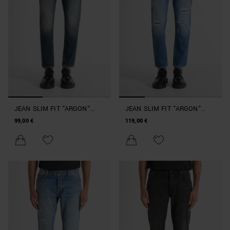
JEAN SLIM FIT "ARGON"
JEAN SLIM FIT "ARGON"
LONGUEUR CHEVILLE
LONGUEUR CHEVILLE AVEC
99,00 €
119,00 €
LAVAGE DÉGRADÉ
DÉCHIRURES