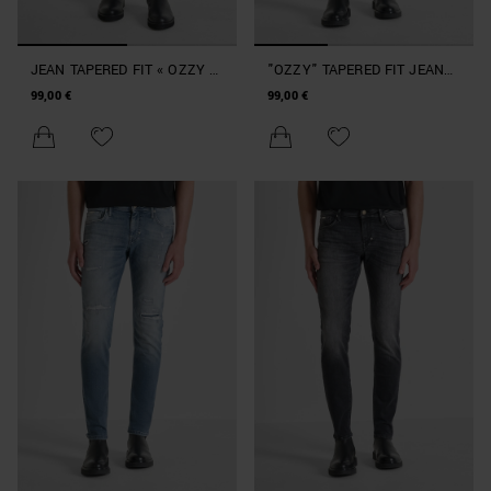
JEAN TAPERED FIT « OZZY »
"OZZY" TAPERED FIT JEANS
EN DENIM
IN AUTHENTIC SPECIAL
99,00 €
99,00 €
BLUE DENIM