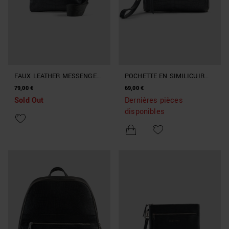
FAUX LEATHER MESSENGER
POCHETTE EN SIMILICUIR
BAG WITH CROCODILE PRINT
IMPRIMÉ CROCODILE
79,00 €
69,00 €
Sold Out
Dernières pièces
disponibles