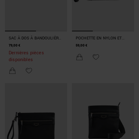
SAC À DOS À BANDOULIÈRE
POCHETTE EN NYLON ET
EN NYLON ET SIMILICUIR
SIMILICUIR
79,00 €
59,00 €
Dernières pièces
disponibles