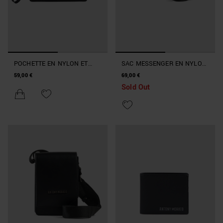
POCHETTE EN NYLON ET
SAC MESSENGER EN NYLON
SIMILICUIR
ET SIMILICUIR
59,00 €
69,00 €
Sold Out