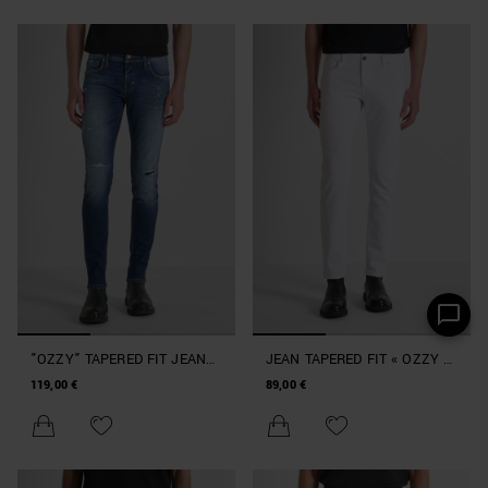
"OZZY" TAPERED FIT JEANS
JEAN TAPERED FIT « OZZY »
IN AUTHENTIC STRETCH
EN DENIM ÉLASTIQUE
119,00 €
89,00 €
BLUE DENIM
ICONIC BULL