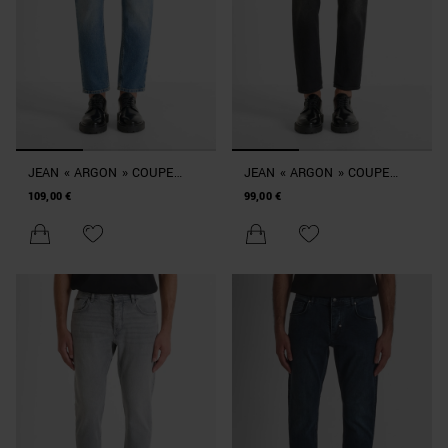
JEAN « ARGON » COUPE
JEAN « ARGON » COUPE
SLIM LONGUEUR CHEVILLE
SLIM LONGUEUR CHEVILLE
109,00 €
99,00 €
EN DENIM EFFET DÉLAVÉ
EN DENIM NOIR