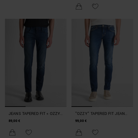
JEANS TAPERED FIT « OZZY
"OZZY" TAPERED FIT JEANS
» EN DENIM DARK POWER
IN AUTHENTIC STRETCH
89,00 €
99,00 €
STRETCH
BLUE DENIM