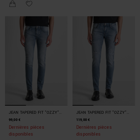
JEAN TAPERED FIT "OZZY"
JEAN TAPERED FIT "OZZY"
AVEC LAVAGE DÉGRADÉ
AVEC LAVAGE DÉGRADÉ
99,00 €
119,00 €
AVEC DÉCHIRURES
Dernières pièces
Dernières pièces
disponibles
disponibles