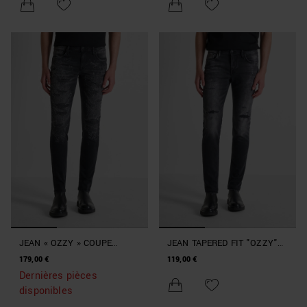
JEAN « OZZY » COUPE
JEAN TAPERED FIT "OZZY"
TAPERED SUPER DESTROYED
EN DENIM NOIR AVEC
179,00 €
119,00 €
EN DENIM NOIR
FINITION DÉCHIRÉE
Dernières pièces
disponibles