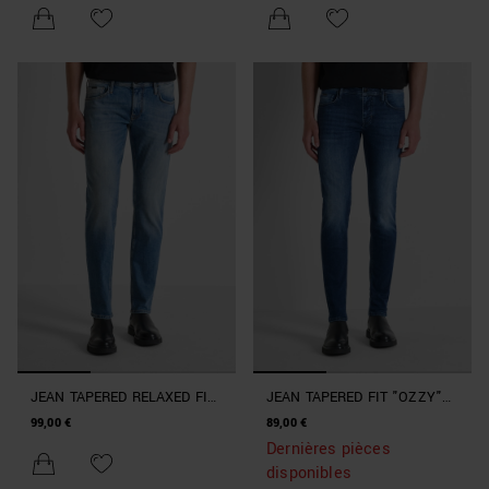
JEAN TAPERED RELAXED FIT
JEAN TAPERED FIT "OZZY"
"OZZY" AVEC LAVAGE
AVEC LAVAGE DÉGRADÉ ET
99,00 €
89,00 €
DÉGRADÉ
COULEUR INTENSE
Dernières pièces
disponibles