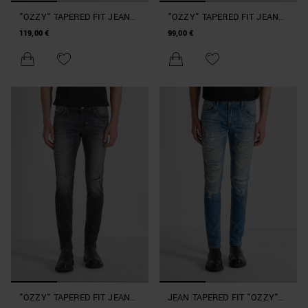
"OZZY" TAPERED FIT JEANS
"OZZY" TAPERED FIT JEANS
IN AUTHENTIC SPECIAL
IN AUTHENTIC STRETCH
119,00 €
99,00 €
BLUE DENIM
BLACK DENIM
"OZZY" TAPERED FIT JEANS
JEAN TAPERED FIT "OZZY"