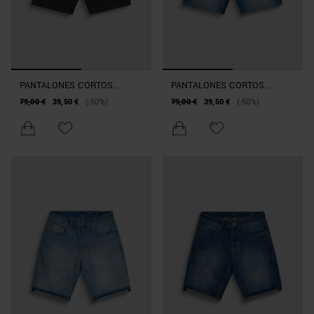
PANTALONES CORTOS
PANTALONES CORTOS
REGULAR FIT «TOM» DE
REGULAR FIT DE TEJIDO
79,00 €
39,50 €
(-50%)
79,00 €
39,50 €
(-50%)
TEJIDO VAQUERO NEGRO
VAQUERO AZUL