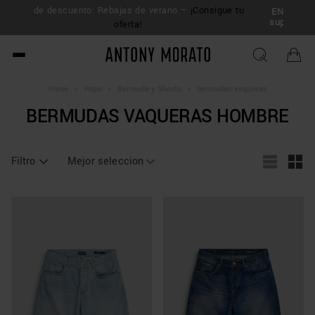
50% de descuento: Rebajas de verano –
¡Consigue tu
ENV
sup
oferta!
Antony Morato - Official O
Home
>
Ropa
>
Bermuda y Shorts
>
bermudas vaqueras
BERMUDAS VAQUERAS HOMBRE
Filtro
Mejor seleccion