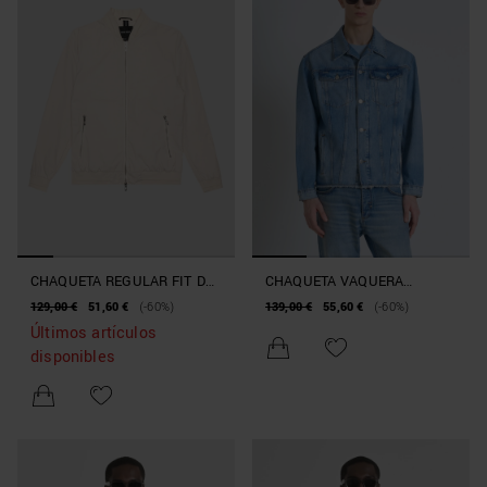
CHAQUETA REGULAR FIT DE
CHAQUETA VAQUERA
NAILON RIPSTOP CON
OVERSIZE CON BOLSILLOS
129,00 €
51,60 €
(-60%)
139,00 €
55,60 €
(-60%)
PLACA CON LOGOTIPO
Últimos artículos
disponibles