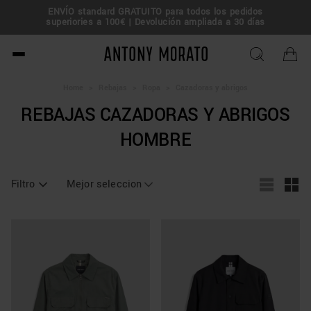
50% de descuento: Rebajas de verano –
¡Consigue tu
ENVÍO standa
superiories a 
oferta!
Antony Morato - Official O
Home
>
Rebajas
>
Ropa
>
Cazadoras y abrigos
REBAJAS CAZADORAS Y ABRIGOS
HOMBRE
Filtro
Mejor seleccion