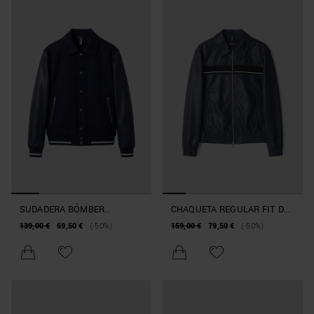
SUDADERA BÓMBER
CHAQUETA REGULAR FIT DE
REGULAR FIT DE MEZCLA DE
TEJIDO TÉCNICO
139,00 €
69,50 €
(-50%)
159,00 €
79,50 €
(-50%)
ALGODÓN CON PARCHE CON
LOGOTIPO