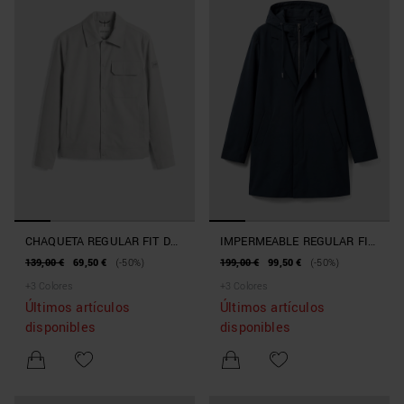
CHAQUETA REGULAR FIT DE
IMPERMEABLE REGULAR FIT
TEJIDO TÉCNICO
DE TEJIDO TÉCNICO
139,00 €
69,50 €
(-50%)
199,00 €
99,50 €
(-50%)
+
3
Colores
+
3
Colores
Últimos artículos
Últimos artículos
disponibles
disponibles