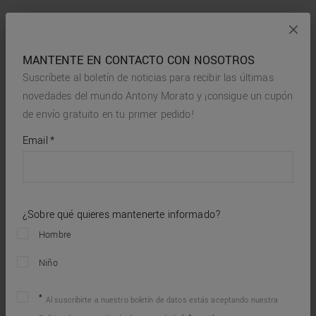
MANTENTE EN CONTACTO CON NOSOTROS
Suscríbete al boletín de noticias para recibir las últimas
novedades del mundo Antony Morato y ¡consigue un cupón
de envío gratuito en tu primer pedido!
*
required
Email
*
fields
¿Sobre qué quieres mantenerte informado?
Hombre
Niño
Al suscribirte a nuestro boletín de datos estás aceptando nuestra