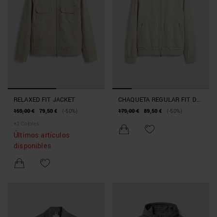
RELAXED FIT JACKET
CHAQUETA REGULAR FIT DE
PIEL SINTÉTICA DE ANTE
159,00 €
79,50 €
(-50%)
179,00 €
89,50 €
(-50%)
+
3
Colores
Últimos artículos
disponibles