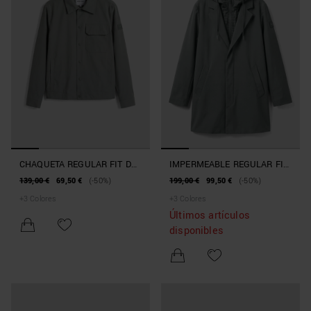
CHAQUETA REGULAR FIT DE
IMPERMEABLE REGULAR FIT
TEJIDO TÉCNICO
DE TEJIDO TÉCNICO
139,00 €
69,50 €
(-50%)
199,00 €
99,50 €
(-50%)
+
3
Colores
+
3
Colores
Últimos artículos
disponibles