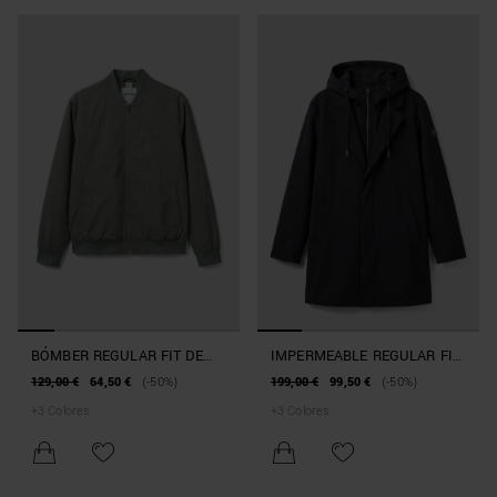
BÓMBER REGULAR FIT DE
IMPERMEABLE REGULAR FIT
TEJIDO TÉCNICO CON
DE TEJIDO TÉCNICO
129,00 €
64,50 €
(-50%)
199,00 €
99,50 €
(-50%)
PARCHE
+
3
Colores
+
3
Colores