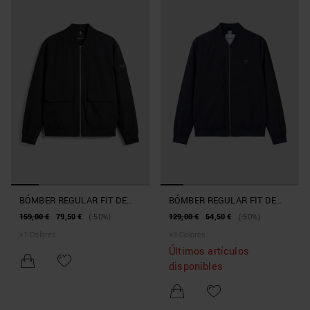
BÓMBER REGULAR FIT DE
BÓMBER REGULAR FIT DE
TEJIDO TÉCNICO LIGERO
TEJIDO TÉCNICO CON
159,00 €
79,50 €
(-50%)
129,00 €
64,50 €
(-50%)
PARCHE
+
1
Colores
+
3
Colores
Últimos artículos
disponibles