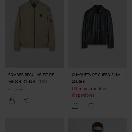
BÓMBER REGULAR FIT DE
CHAQUETA DE CUERO SLIM
TEJIDO TÉCNICO CON
FIT EFECTO LAVADO
149,00 €
74,50 €
(-50%)
299,00 €
ECOPADDING SORONA AURA
Últimos artículos
+
1
Colores
disponibles