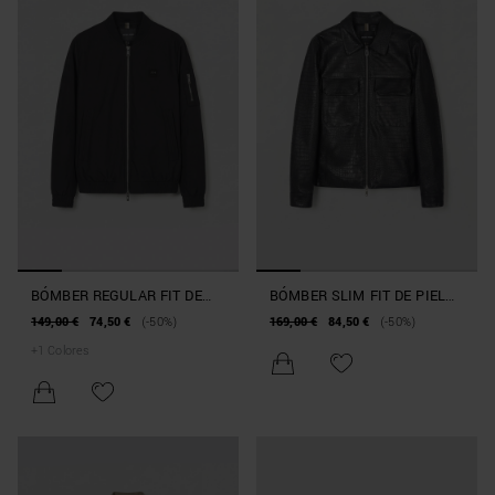
BÓMBER REGULAR FIT DE
BÓMBER SLIM FIT DE PIEL
TEJIDO TÉCNICO CON
SINTÉTICA EARLY
149,00 €
74,50 €
(-50%)
169,00 €
84,50 €
(-50%)
ECOPADDING SORONA AURA
COLLECTION
+
1
Colores