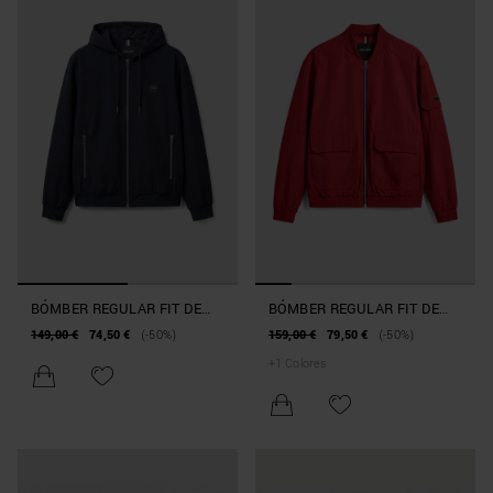
BÓMBER REGULAR FIT DE
BÓMBER REGULAR FIT DE
NAILON DOBBY CON
TEJIDO TÉCNICO LIGERO
149,00 €
74,50 €
(-50%)
159,00 €
79,50 €
(-50%)
CAPUCHA
+
1
Colores