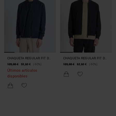
CHAQUETA REGULAR FIT DE
CHAQUETA REGULAR FIT DE
NAILON SHIOZE CON
TEJIDO ELÁSTICO DE COLOR
139,00 €
55,60 €
(-60%)
159,00 €
63,60 €
(-60%)
PARCHE DE TIGRE
LISO
Últimos artículos
disponibles