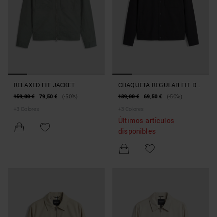
RELAXED FIT JACKET
CHAQUETA REGULAR FIT DE
TEJIDO TÉCNICO
159,00 €
79,50 €
(-50%)
139,00 €
69,50 €
(-50%)
+
3
Colores
+
3
Colores
Últimos artículos
disponibles