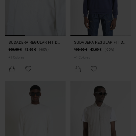
SUDADERA REGULAR FIT DE
SUDADERA REGULAR FIT DE
MEZCLA DE ALGODÓN CON
MEZCLA DE ALGODÓN CON
109,00 €
43,60 €
(-60%)
109,00 €
43,60 €
(-60%)
ESTAMPADO DE TIGRE
ESTAMPADO DE TIGRE
+
1
Colores
+
1
Colores