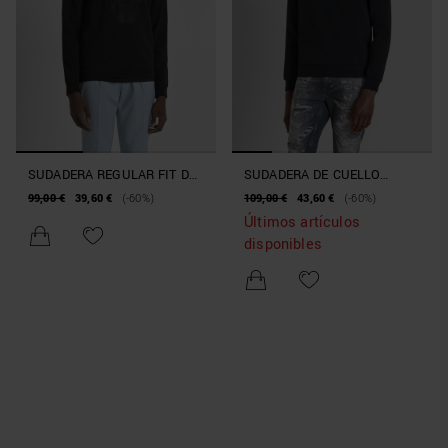
SUDADERA REGULAR FIT DE
SUDADERA DE CUELLO
TEJIDO MEZCLA DE
REDONDO REGULAR FIT CON
99,00 €
39,60 €
(-60%)
109,00 €
43,60 €
(-60%)
ALGODÓN CON ESTAMPADO
ESTAMPADO DE TIGRE
Últimos artículos
DE CALAVERA
disponibles