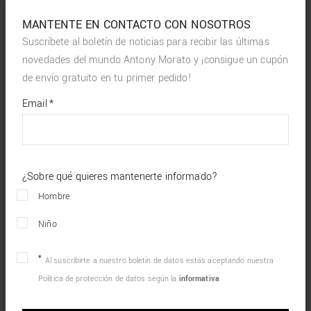
MANTENTE EN CONTACTO CON NOSOTROS
Suscríbete al boletín de noticias para recibir las últimas
novedades del mundo Antony Morato y ¡consigue un cupón
de envío gratuito en tu primer pedido!
*
required
Email
*
fields
¿Sobre qué quieres mantenerte informado?
Hombre
Niño
Al suscribirte a nuestro boletín de datos estás aceptando nuestra
Política de protección de datos según la
informativa