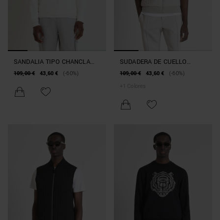
SANDALIA TIPO CHANCLA
SUDADERA DE CUELLO
«OLAF» EN MATERIAL
REDONDO REGULAR FIT DE
109,00 €
43,60 €
(-60%)
109,00 €
43,60 €
(-60%)
TERMOPLÁSTICO Y TEJIDO
100 % ALGODÓN
+
1
Colores