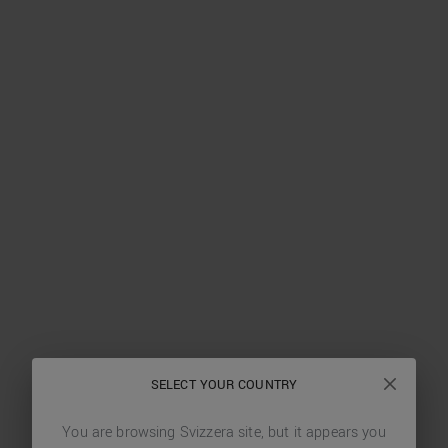
SELECT YOUR COUNTRY
You are browsing
Svizzera
site, but it appears you