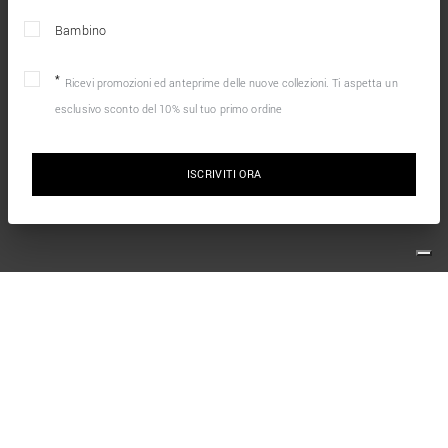
Bambino
Ricevi promozioni ed anteprime delle nuove collezioni. Ti aspetta un
esclusivo sconto del 10% sul tuo primo ordine
ISCRIVITI ORA
RESTA IN CONTATTO CON NOI
Iscriviti alla newsletter per ricevere le ultime news dal
mondo Antony Morato e ottieni un coupon di free shipping