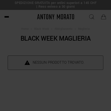
SPEDIZIONE GRATUITA per ordini superiori a 145 CHF
| Reso esteso a 30 giorni
Antony Morato - Official O
Home
>
Black Week
>
Abbigliamento
>
Maglieria
BLACK WEEK MAGLIERIA
NESSUN PRODOTTO TROVATO.